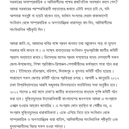
সরকারের অসাম্প্রদায়িক ও আদিবাসীদের পক্ষের রাজনৈতিক অবস্থান বদলে গেল?
আমরা সরকারের পরস্পরবিরোধী বক্তব্যের জবাবে এটাই বলতে চাই যে, যদি
আপনারা সন্তুষ্ট না হয়েই থাকেন তবে, বর্তমান সংসদের মেয়াদ থাকাকালেই
সংবিধান থেকে সাম্প্রদায়িক ও অগণতান্ত্রিক ধারাসমূহ বাদ দিন, আদিবাসীদের
সাংবিধানিক স্বীকৃতি দিন।
আমরা জানি যে, আমাদের দাবির পক্ষে প্রবল জনমত তথা আন্দোলন গড়ে না তুললে
সরকার দাবি মানবে না। এ লক্ষ্যে বাহাত্তরের সংবিধান পুনঃপ্রতিষ্ঠা জাতীয় কমিটি
প্রয়াস অব্যাহত রাখবে। ডিসেম্বর মাসের প্রথম সপ্তাহের মধ্যে দেশব্যাপী সকল
জেলা-উপজেলায়, শিক্ষা প্রতিষ্ঠান-শিল্পাঞ্চল-পেশাজীবীদের কর্মস্থলে শাখা গঠন করা
হবে। ইতিমধ্যে চট্রগ্রাম, বরিশাল, দিনাজপুর ও খুলনায় কমিটি গঠিত হয়েছে।
সারাদেশে সকল জেলায় কমিটি গঠনের প্রক্রিয়া চলছে। আগামী ৯ জানুয়ারি ২০১২
ঢাকা বিশ্ববিদ্যালয়ের আরসি মজুমদার মিলনায়তনে মতবিনিময় সভা অনুষ্ঠিত হবে।
২০১২ সালের ৯ মার্চ মাসে ঢাকা‘য় জাতীয় কনভেনশনের মাধ্যমে পুর্ণঙ্গ কমিটি গঠন
করা হবে। মুক্তিযুদ্ধের উত্তরাধিকারী বাংলাদেশের জনগণকে আমরা এ সংগ্রামে
একাত্ম হওয়ার আহ্বান জানাচিছ। এ সংগ্রাম কোন ব্যক্তি বা গোষ্ঠীর নয়, এ
সংগ্রাম মুক্তিযুদ্ধের ধারাবাহিকতা। একে এগিয়ে নিতে হবে সংবিধান থেকে
সাম্প্রদায়িক ও অগণতান্ত্রিক ধারা বাতিল, আদিবাসীদের সাংবিধানিক স্বীকৃতি এবং
যুদ্ধাপরাধীদের বিচার সফল হওয়া পর্যন্ত।