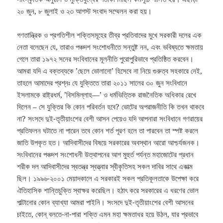
২০ জুন, ৮ জুলাই ও ২৩ আগস্ট সংবাদ সম্মেলন করা হয়।
গণতান্ত্রিক ও প্রগতিশীল শক্তিসমূহের তীব্র প্রতিবাদের মুখে সরকারী দলের এক
নেতা বলেছেন যে, তারাও পঞ্চদশ সংশোধনীতে সন্তুষ্ট নন, এবং ভবিষ্যতে ক্ষমতায়
গেলে তারা ১৯৭২ সনের সংবিধানের মূলনীতি পুরোপুরিভাবে প্রতিষ্ঠিত করবেন।
আমরা যদি এ বক্তব্যকে ’ছেলে ভোলানো’ হিসেবে না নিয়ে গুরুত্ব সহকারে নেই,
তাহলে আমাদের প্রশ্নঃ যে যুক্তিতে তারা ২০১১ সালের ৩০ জুন সংবিধানে
ইসলামকে রাষ্ট্রধর্ম, ’বিসমিল্লাহ—’ ও ধর্মভিত্তিক রাজনৈতিক অধিকার রেখে
দিলেন – সে যুক্তির কি কোন পরিবর্তন হবে? ভোটের অপরাজনীতি কি তখন থাকবে
না? সংসদে দুই-তৃতীয়াংশের বেশী আসন পেয়েও যদি আপনারা সংবিধানে গণরায়ের
প্রতিফলন ঘটাতে না পারেন তবে কোন শর্ত পূরণ হলে তা পারবেন তা স্পষ্ট করলে
জাতি উপকৃত হত। আদিবাসীদের বিষয়ে সরকারের অবস্থান আরো আশ্চর্যজনক।
সংবিধানের পঞ্চদশ সংশোধনী উত্থাপনের আগ মুহুর্ত পর্যন্ত মহাজোটের প্রধান
শরীক দল আদিবাসীদের স্বতন্ত্র স্বত্ত্বার স্বীকৃতিসহ সকল দাবির সাথে একাত্ম
ছিল। ১৯৯৬-২০০১ মেয়াদকালে এ সরকারই সকল প্রতিকূলতাকে উপেক্ষা করে
ঐতিহাসিক শান্তিচুক্তি স্বাক্ষর করেছিল। হঠাৎ করে সরকারের এ ধরণের ভোল
পাল্টানোর কোন ব্যাখ্যা আমরা পাইনি। সংসদে দুই-তৃতীয়াংশের বেশী আসনের
চাইতে, কোন্ বলতে-না-পারা শক্তি এমন মহা ক্ষমতাধর হয়ে উঠল, যার প্রভাবে