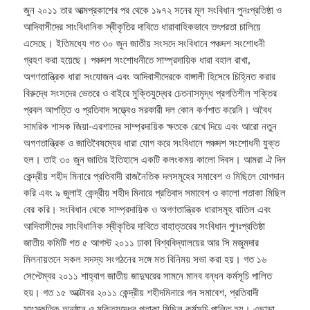
জুন ২০১১ তার আত্মপ্রকাশের পর থেকে ১৯৭২ সনের মূল সংবিধান পুনঃপ্রতিষ্ঠা ও
আদিবাসীদের সাংবিধানিক স্বীকৃতির দাবিতে ধারাবাহিকভাবে তৎপরতা চালিয়ে
এসেছে। ইতিমধ্যে গত ৩০ জুন জাতীয় সংসদে সংবিধানে পঞ্চদশ সংশোধনী
গ্রহণ করা হয়েছে। পঞ্চদশ সংশোধনীতে সাম্প্রদায়িক ধারা বহাল রাখা,
অগণতান্ত্রিক ধারা সংযোজন এবং আদিবাসীদেরকে বাঙ্গালী হিসেবে চিহ্নিত করার
বিরুদ্ধে সংসদের ভেতরে ও বাইরে মুক্তিযুদ্ধের চেতনাসমৃদ্ধ প্রগতিশীল শক্তির
প্রবল আপত্তি ও প্রতিবাদ সত্ত্বেও সরকারী দল কোন কর্ণপাত করেনি। অবৈধ
সামরিক শাসক জিয়া-এরশাদের সাম্প্রদায়িক ক্ষতকে রেখে দিয়ে এবং আরো নতুন
অগণতান্ত্রিক ও জাতিবৈষম্যের ধারা যোগ করে সংবিধানে পঞ্চদশ সংশোধনী যুক্ত
হল। তাই ৩০ জুন জাতির ইতিহাসে একটি কলংকময় কালো দিবস। আমরা ঐ দিন
কেন্দ্রীয় শহীদ মিনারে প্রতিবাদী রাজনৈতিক দলসমূহের সমাবেশ ও মিছিলে যোগদান
করি এবং ৯ জুলাই কেন্দ্রীয় শহীদ মিনারে প্রতিবাদ সমাবেশ ও কালো পতাকা মিছিল
বের করি। সংবিধান থেকে সাম্প্রদায়িক ও অগণতান্ত্রিক ধারাসমূহ বাতিল এবং
আদিবাসীদের সাংবিধানিক স্বীকৃতির দাবিতে বাহাত্তরের সংবিধান পুনঃপ্রতিষ্ঠা
জাতীয় কমিটি গত ৫ আগস্ট ২০১১ ঢাকা বিশ্ববিদ্যালয়ের আর সি মজুমদার
মিলনায়তনে সকল সদস্য সংগঠনের সঙ্গে মত বিনিময় সভা করা হয়। গত ১৬
সেপ্টেম্বর ২০১১ শাহ্বাগ জাতীয় জাদুঘরের সামনে মানব বন্ধন কর্মসূচি পালিত
হয়। গত ১৫ অক্টোবর ২০১১ কেন্দ্রীয় শহীদমিনারে গন সমাবেশ, প্রতিবাদী
সাংস্কৃতিক অনুষ্ঠান ও মুক্তিযুদ্ধের পতাকা মিছিল কর্মসূচি পালিত হয়। এছাড়া