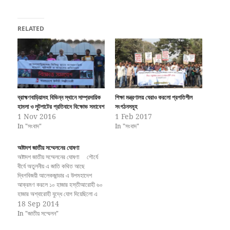
RELATED
ব্রাহ্মণবাড়িয়াসহ বিভিন্ন স্থানে সাম্প্রদায়িক
শিক্ষা মন্ত্রণালয় ঘেরাও করলো প্রগতিশীল
হামলা ও লুটপাটের প্রতিবাদে বিক্ষোভ সমাবেশ
সংগঠনসমূহ
1 Nov 2016
1 Feb 2017
In "সংবাদ"
In "সংবাদ"
অষ্টাদশ জাতীয় সম্মেলনের ঘোষণা
অষ্টাদশ জাতীয় সম্মেলনের ঘোষণা শৌর্যে
বীর্যে অতুলনীয় এ জাতি কথিত আছে
দ্বিগবিজয়ী আলেকজান্ডার এ উপমহাদেশ
আক্রমণ করলে ১০ হাজার হস্তীআরোহী ৬০
হাজার অশ্বারোহী যুদ্ধে যোগ দিয়েছিলো এ
বাঙলা থেকে । মোগলরা কখনো বাঙলার
18 Sep 2014
বারভূঁইয়াকে বাগে আনতে পারেনি। ৭১ এর
In "জাতীয় সম্মেলন"
মুক্তিযুদ্ধে পাকিস্তানী বাহিনী, সপ্তম