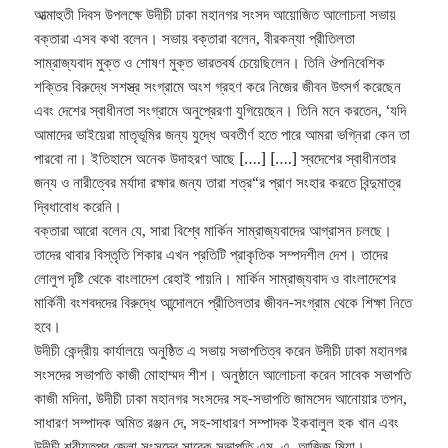
আত্মাহুতী দিবস উপলক্ষে উদীচী ঢাকা মহানগর সংসদ আয়োজিত আলোচনা সভায়
বক্তারা এসব কথা বলেন। সভায় বক্তারা বলেন, বীরকন্যা প্রীতিলতা
সাম্রাজ্যবাদ মুক্ত ও শোষণ মুক্ত ভারতবর্ষ চেয়েছিলেন। তিনি ঔপনিবেশিক
শক্তির বিরুদ্ধে সশস্ত্র সংগ্রামে অংশ গ্রহণ করে নিজের জীবন উৎসর্গ করেছেন
এবং দেশের স্বাধীনতা সংগ্রামে অনুপ্রেরণা যুগিয়েছেন। তিনি মনে করতেন, ‘যদি
আমাদের ভাইয়েরা মাতৃভূমির জন্য যুদ্ধে অবতীর্ণ হতে পারে আমরা ভগ্নিরা কেন তা
পারবো না। ইতিহাসে অনেক উদাহরণ আছে [….] [….] স্বদেশের স্বাধীনতার
জন্য ও নারীত্বের মর্যাদা রক্ষার জন্য তারা শত্র“র প্রাণ সংহার করতে বিন্দুমাত্র
দ্বিধাবোধ করেনি।
বক্তারা আরো বলেন যে, সারা বিশ্বে মার্কিন সাম্রাজ্যবাদের আগ্রাসন চলছে।
তাদের থাবার বিস্তৃতি শিকার এখন প্রতিটি প্রাকৃতিক সম্পদশীল দেশ। তাদের
লোলুপ দৃষ্টি থেকে বাংলাদেশ রেহাই পায়নি। মার্কিন সাম্রাজ্যবাদ ও বাংলাদেশের
মার্কিনী বংশবদদের বিরুদ্ধে আন্দোলনে প্রীতিলতার জীবন-সংগ্রাম থেকে শিক্ষা নিতে
হবে।
উদীচী কেন্দ্রীয় কার্যালয়ে অনুষ্ঠিত এ সভায় সভাপতিত্ব করেন উদীচী ঢাকা মহানগর
সংসদের সভাপতি কাজী মোহাম্মদ শীশ। অনুষ্ঠানে আলোচনা করেন সাবেক সভাপতি
কাজী মদিনা, উদীচী ঢাকা মহানগর সংসদের সহ-সভাপতি জামসেদ আনোয়ার তপন,
সাধারণ সম্পাদক অমিত রঞ্জন দে, সহ-সাধারণ সম্পাদক ইকবালুল হক খান এবং
উদীচী শরীয়তপুর জেলা সংসদের সাবেক সভাপতি এম. এ. আজিজ মিয়া।