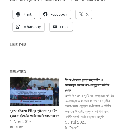
Print
Facebook
X
WhatsApp
Email
LIKE THIS:
RELATED
বীর কণ্ঠযোদ্ধা বুলবুল মহলানবীশ ও
আশফাকুর রহমান খান-এরমৃত্যুতে উদীচীর
শোক
একই দিনে মহান স্বাধীনতা সংগ্রামের দুই বীর
কণ্ঠযোদ্ধাকে হারালো বাংলাদেশ। স্বাধীন
বাংলা বেতার কেন্দ্রের কণ্ঠযোদ্ধা ও উদীচীর
ব্রাহ্মণবাড়িয়াসহ বিভিন্ন স্থানে সাম্প্রদায়িক
অন্যতম উপদেষ্টা, বুলবুল মহলানবীশ এবং
হামলা ও লুটপাটের প্রতিবাদে বিক্ষোভ সমাবেশ
স্বাধীন বাংলা বেতার কেন্দ্রের অনুষ্ঠান
1 Nov 2016
ব্যবস্থাপক ও উপস্থাপক আশফাকুর রহমান
15 Jul 2023
In "সংবাদ"
খান-এর মৃত্যুতে গভীর শোক জানিয়েছে
In "সংবাদ"