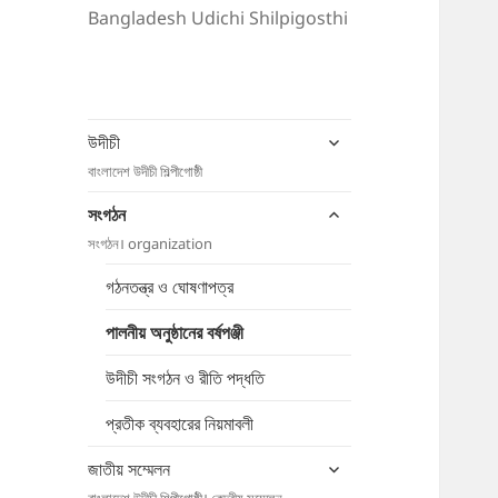
Bangladesh Udichi Shilpigosthi
expand
উদীচী
child
বাংলাদেশ উদীচী শিল্পীগোষ্ঠী
menu
expand
সংগঠন
child
সংগঠন। organization
menu
গঠনতন্ত্র ও ঘোষণাপত্র
পালনীয় অনুষ্ঠানের বর্ষপঞ্জী
উদীচী সংগঠন ও রীতি পদ্ধতি
প্রতীক ব্যবহারের নিয়মাবলী
expand
জাতীয় সম্মেলন
child
বাংলাদেশ উদীচী শিল্পীগোষ্ঠী। কেন্দ্রীয় সম্মেলন