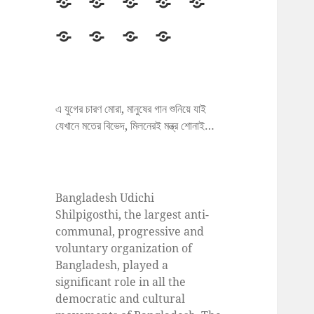
উদীচী
সংগঠন
জাতীয়
জেলা/
সংবাদ
সম্মেলন
শাখা
বিজ্ঞপ্তি
প্রকাশনা
সাহিত্য
ছবি
ENGLISH
বহর
এ যুগের চারণ মোরা, মানুষের গান শুনিয়ে যাই
যেখানে মতের বিভেদ, মিলনেরই মন্ত্র শোনাই…
Bangladesh Udichi
Shilpigosthi, the largest anti-
communal, progressive and
voluntary organization of
Bangladesh, played a
significant role in all the
democratic and cultural