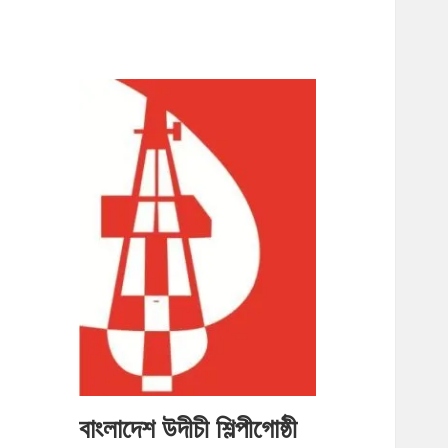
বাংলাদেশ উদীচী শিল্পীগোষ্ঠী