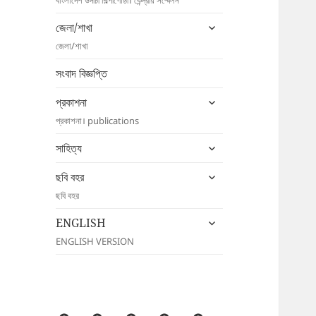
menu
expand
জেলা/শাখা
child
জেলা/শাখা
menu
সংবাদ বিজ্ঞপ্তি
expand
প্রকাশনা
child
প্রকাশনা। publications
menu
expand
সাহিত্য
child
expand
menu
ছবি বহর
child
ছবি বহর
menu
expand
ENGLISH
child
ENGLISH VERSION
menu