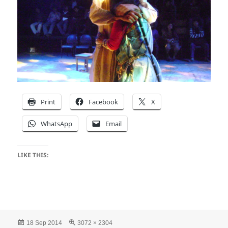
Print
Facebook
X
WhatsApp
Email
LIKE THIS:
Posted
Full
18 Sep 2014
3072 × 2304