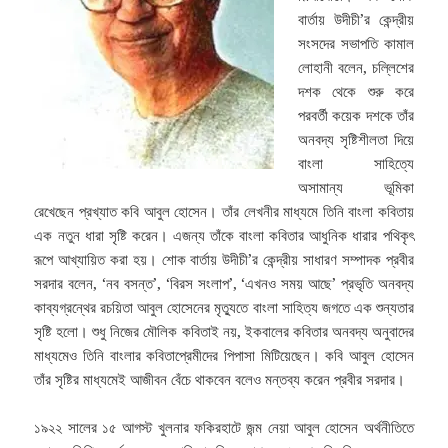
বার্তায় উদীচী’র কেন্দ্রীয়
সংসদের সভাপতি কামাল
লোহানী বলেন, চল্লিশের
দশক থেকে শুরু করে
পরবর্তী কয়েক দশকে তাঁর
অনবদ্য সৃষ্টিশীলতা দিয়ে
বাংলা সাহিত্যে
অসামান্য ভূমিকা
রেখেছেন প্রখ্যাত কবি আবুল হোসেন।
তাঁর লেখনীর মাধ্যমে তিনি বাংলা কবিতায়
এক নতুন ধারা সৃষ্টি করেন। এজন্য তাঁকে বাংলা কবিতার আধুনিক ধারার পথিকৃৎ
রূপে আখ্যায়িত করা হয়। শোক বার্তায় উদীচী’র কেন্দ্রীয় সাধারণ সম্পাদক প্রবীর
সরদার বলেন, ‘নব বসন্ত’, ‘বিরস সংলাপ’, ‘এখনও সময় আছে’ প্রভৃতি অনবদ্য
কাব্যগ্রন্থের রচয়িতা আবুল হোসেনের মৃত্যুতে বাংলা সাহিত্য জগতে এক শুন্যতার
সৃষ্টি হলো। শুধু নিজের মৌলিক কবিতাই নয়, ইকবালের কবিতার অনবদ্য অনুবাদের
মাধ্যমেও তিনি বাংলার কবিতাপ্রেমীদের পিপাসা মিটিয়েছেন। কবি আবুল হোসেন
তাঁর সৃষ্টির মাধ্যমেই আজীবন বেঁচে থাকবেন বলেও মন্তব্য করেন প্রবীর সরদার।
১৯২২ সালের ১৫ আগস্ট খুলনার ফকিরহাটে জন্ম নেয়া আবুল হোসেন অর্থনীতিতে