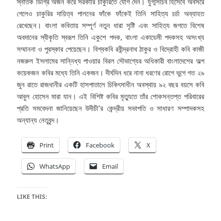
স্নাতক ডিগ্রি অর্জন করে সরকারি চাকুরিতে যোগ দেন। যুগ্মসচিব হিসেবে অবসরে
গেলেও চাকুরির দায়িত্ব পালনের ফাঁকে ফাঁকেই তিনি সাহিত্য চর্চা অব্যাহত
রেখেছেন। বাংলা কবিতায় সম্পূর্ণ নতুন ধারা সৃষ্টি এবং সাহিত্য জগতে বিশেষ
অবদানের স্বীকৃতি স্বরূপ তিনি একুশে পদক, বাংলা একাডেমী পদকসহ অসংখ্য
সম্মাননা ও পুরস্কার পেয়েছেন। বিশ্বকবি রবীন্দ্রনাথ ঠাকুর ও বিদ্রোহী কবি কাজী
নজরুল ইসলামের সান্নিধ্য পাওয়ার বিরল সৌভাগ্যের অধিকারী বাংলাদেশের অল্প
কয়েকজন কবির মধ্যে তিনি একজন। দীর্ঘদিন ধরে নানা ধরণের রোগে ভুগে গত ২৯
জুন রাতে রাজধানীর একটি হাসপাতালে চিকিৎসাধীন অবস্থায় ৯২ বছর বয়সে কবি
আবুল হোসেন মারা যান। এই বিশিষ্ট কবির মৃত্যুতে তাঁর শোকসন্তপ্ত পরিবারের
প্রতি সমবেদনা জানিয়েছেন উদীচী’র কেন্দ্রীয় সভাপতি ও সাধারণ সম্পাদকসহ
অন্যান্য নেতৃবৃন্দ।
Print
Facebook
X
WhatsApp
Email
LIKE THIS: