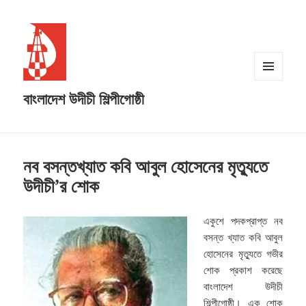
MENU
বাংলাদেশ উদীচী শিল্পীগোষ্ঠী
AND
WIDGETS
নব বসন্তখ্যাত কবি আবুল হোসেনের মৃত্যুতে
উদীচী’র শোক
একুশে পদকপ্রাপ্ত নব
বসন্ত খ্যাত কবি আবুল
হোসেনের মৃত্যুতে গভীর
শোক প্রকাশ করেছে
বাংলাদেশ উদীচী
শিল্পীগোষ্ঠী। এক শোক