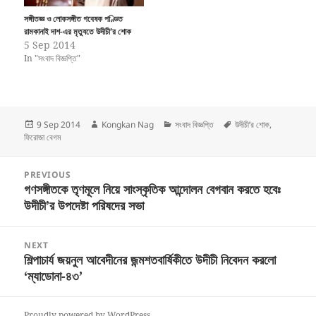
সঙ্গীতজ্ঞ ও লোকসঙ্গীত গবেষক পণ্ডিত
রামকানাই দাশ-এর মৃত্যুতে উদীচী’র শোক
5 Sep 2014
In "সংবাদ বিজ্ঞপ্তি"
Posted
Author
Categories
Tags
9 Sep 2014
Kongkan Nag
সংবাদ বিজ্ঞপ্তি
উদীচী’র শোক
,
on
ফিরোজা বেগম
Post
PREVIOUS
navigation
গণসঙ্গীতকে তৃণমূলে নিয়ে সাংস্কৃতিক আন্দোলন বেগবান করতে হবেঃ
Previous
উদীচী’র উপদেষ্টা পরিষদের সভা
post:
NEXT
শিল্পাচার্য জয়নুল আবেদীনের জন্মশতবার্ষিকীতে উদীচী নিবেদন করলো
Next
‘ম্যাডোনা-৪৩’
post:
Proudly powered by WordPress