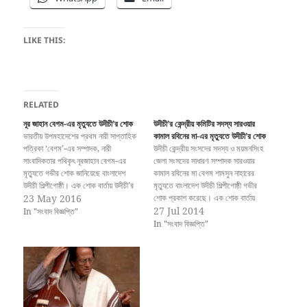
LIKE THIS:
RELATED
নূর জাহান বেগম-এর মৃত্যুতে উদীচী’র শোক
উদীচী’র কেন্দ্রীয় কমিটির সদস্য সারওয়ার
ভারতীয় উপমহাদেশের প্রথম নারী সাপ্তাহিক
কামাল রবিনের মা-এর মৃত্যুতে উদীচী’র শোক
পত্রিকা ‘বেগম’-এর সম্পাদক, নারী
উদীচী কেন্দ্রীয় সংসদের সদস্য ও ময়মনসিংহ
সাংবাদিকতার পথিকৃৎ নূরজাহান বেগম-এর
জেলা সংসদের সাধারণ সম্পাদক সারওয়ার
মৃত্যুতে গভীর শোক জানিয়েছে বাংলাদেশ
কামাল রবিনের মা বেগম শামসুন নাহারের
উদীচী শিল্পীগোষ্ঠী। এক শোক বার্তায় উদীচী’র
মৃত্যুতে বাংলাদেশ উদীচী শিল্পীগোষ্ঠী গভীর
কেন্দ্রীয় সংসদের সভাপতি কামাল লোহানী ও
23 May 2016
শোক প্রকাশ করেছে। এক শোক বার্তায়
প্রবীর সরদার বলেন, কিংবদন্তি এ
উদীচী’র কেন্দ্রীয় সংসদের সভাপতি কামাল
27 Jul 2014
In "সংবাদ বিজ্ঞপ্তি"
সাংবাদিকের মৃত্যুতে এ উপমহাদেশের
লোহানী ও সাধারণ সম্পাদক প্রবীর সরদার
In "সংবাদ বিজ্ঞপ্তি"
সাংবাদিকতার ইতিহাসের এক গৌরবময়
বলেন, তাঁর মৃত্যুতে উদীচী তার পরিবারের
অধ্যায়ের পরিসমাপ্তি ঘটলো। বাংলার নারী
একজন গুরুত্বপূর্ণ সদস্যকে হারালো।
জাগরণ এবং…
সারাজীবন…