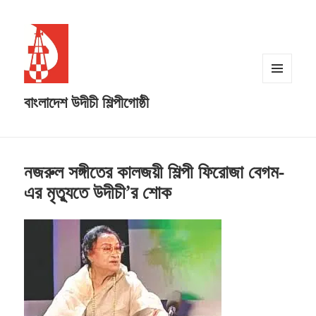
MENU
বাংলাদেশ উদীচী শিল্পীগোষ্ঠী
AND
WIDGETS
নজরুল সঙ্গীতের কালজয়ী শিল্পী ফিরোজা বেগম-
এর মৃত্যুতে উদীচী’র শোক