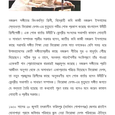
নজরুল সঙ্গীতের কিংবদন্তি শিল্পী, বিদ্রোহী কবি কাজী নজরুল ইসলামের
স্নেহধন্য ফিরোজা বেগম-এর মৃত্যুতে গভীর শোক প্রকাশ করেছে বাংলাদেশ উদীচী
শিল্পীগোষ্ঠী।
এক শোক বার্তায় উদীচী’র কেন্দ্রীয় সংসদের সভাপতি কামাল লোহানী
ও সাধারণ সম্পাদক প্রবীর সরদার বলেন, জাতীয় কবি কাজী নজরুল ইসলামের
কাছে সরাসরি সঙ্গীত শিক্ষা নেয়া ফিরোজা বেগম সাত দশকেরও বেশি সময় ধরে
উপমহাদেশের কোটি সঙ্গীতপ্রেমীর কাছে নজরুল গীতির সুর ও মাধুর্য্য পৌঁছে
দিয়েছেন। সঠিক সুর ও তালে, অনবদ্য গায়নশৈলীর সংমিশ্রণে তাঁর গাওয়া
একেকটি গান শ্রোতাদেরকে বারবারই মন্ত্রমুগ্ধ করেছে। নজরুল সঙ্গীতের প্রতি
আজীবন অনুগত থেকে যে অসাধারণ একাগ্রতার পরিচয় দিয়েছেন ফিরোজা বেগম,
তা নতুন প্রজন্মের শিল্পীদের কাছে অনুকরণীয় বলে শোক বার্তায় বলেন উদীচী’র
কেন্দ্রীয় সভাপতি ও সাধারণ সম্পাদক। ফিরোজা বেগম-এর মৃত্যুতে সঙ্গীত জগতে
যে শুন্যতা তৈরি হয়েছে তা কখনোই পূরণ হবার নয় বলেও মনে করেন কামাল
লোহানী ও প্রবীর সরদার।
১৯৩০ সালের ২৮ জুলাই তৎকালীন ফরিদপুর (বর্তমান গোপালগঞ্জ) জেলার রাতইল
ঘোনাপাড়া গ্রামে জমিদার পরিবারে জন্ম নেয়া ফিরোজা বেগম পরিবারের ঐতিহ্য