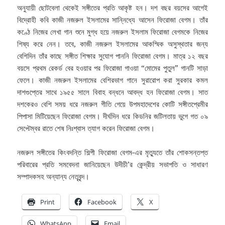
অনুযায়ী ছোটবেলা থেকেই সঙ্গীতের প্রতি আকৃষ্ট হন। দশ বছর বয়সের আগেই
বিদ্রোহী কবি কাজী নজরুল ইসলামের সান্নিধ্যে আসেন ফিরোজা বেগম। তাঁর
কণ্ঠে নিজের লেখা গান শুনে মুগ্ধ হয়ে নজরুল ইসলাম ফিরোজা বেগমকে নিজের
শিষ্য করে নেন। তবে, কাজী নজরুল ইসলামের আকস্মিক অসুস্থতার জন্য
বেশিদিন তাঁর কাছে সঙ্গীত শিক্ষার সুযোগ পাননি ফিরোজা বেগম। মাত্র ১২ বছর
বয়সে প্রথম রেকর্ড বের হওয়ার পর ফিরোজা গাওয়া “মোমের পুতুল” গানটি সাড়া
ফেলে। কাজী নজরুল ইসলামের বেশিরভাগ গানে সুরারোপ করা সুরকার কমল
দাশগুপ্তের সাথে ১৯৫৫ সালে বিবাহ বন্ধনে আবদ্ধ হন ফিরোজা বেগম। সাত
দশকেরও বেশি সময় ধরে নজরুল গীতি গেয়ে উপমহাদেশের কোটি সঙ্গীতপ্রেমীর
পিপাসা মিটিয়েছেন ফিরোজা বেগম। দীর্ঘদিন ধরে কিডনির জটিলতায় ভুগে গত ০৯
সেপ্টেম্বর রাতে শেষ নিঃশ্বাস ত্যাগ করেন ফিরোজা বেগম।
নজরুল সঙ্গীতের কিংবদন্তি শিল্পী ফিরোজা বেগম-এর মৃত্যুতে তাঁর শোকসন্তপ্ত
পরিবারের প্রতি সমবেদনা জানিয়েছেন উদীচী’র কেন্দ্রীয় সভাপতি ও সাধারণ
সম্পাদকসহ অন্যান্য নেতৃবৃন্দ।
Print
Facebook
X
WhatsApp
Email