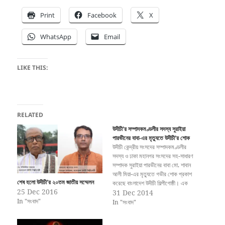
Print
Facebook
X
WhatsApp
Email
LIKE THIS:
RELATED
উদীচী’র সম্পাদকমণ্ডলীর সদস্য সুরাইয়া
পারভীনের বাবা-এর মৃত্যুতে উদীচী’র শোক
উদীচী কেন্দ্রীয় সংসদের সম্পাদকমণ্ডলীর
সদস্য ও ঢাকা মহানগর সংসদের সহ-সাধারণ
সম্পাদক সুরাইয়া পারভীনের বাবা মো. শাবান
আলী মিয়া-এর মৃত্যুতে গভীর শোক প্রকাশ
শেষ হলো উদীচী’র ২০তম জাতীয় সম্মেলন
করেছে বাংলাদেশ উদীচী শিল্পীগোষ্ঠী। এক
25 Dec 2016
শোক বার্তায় উদীচী’র কেন্দ্রীয় সংসদের
31 Dec 2014
In "সংবাদ"
সভাপতি কামাল লোহানী ও সাধারণ সম্পাদক
In "সংবাদ"
প্রবীর সরদার বলেন, একজন আদর্শ বাবা
হিসেবে সন্তানদের সঠিক শিক্ষায় গড়ে