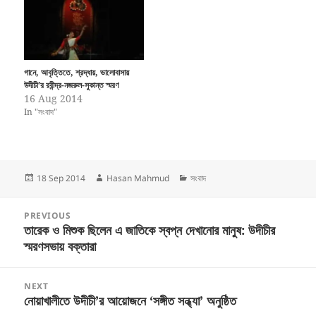
তোলার…
গানে, আবৃত্তিতে, শ্রদ্ধায়, ভালোবাসায়
উদীচী’র রবীন্দ্র-নজরুল-সুকান্ত স্মরণ
16 Aug 2014
In "সংবাদ"
Posted
Author
Categories
18 Sep 2014
Hasan Mahmud
সংবাদ
on
Post
PREVIOUS
navigation
তারেক ও মিশুক ছিলেন এ জাতিকে স্বপ্ন দেখানোর মানুষ: উদীচীর
Previous
স্মরণসভায় বক্তারা
post:
NEXT
নোয়াখালীতে উদীচী’র আয়োজনে ‘সঙ্গীত সন্ধ্যা’ অনুষ্ঠিত
Next