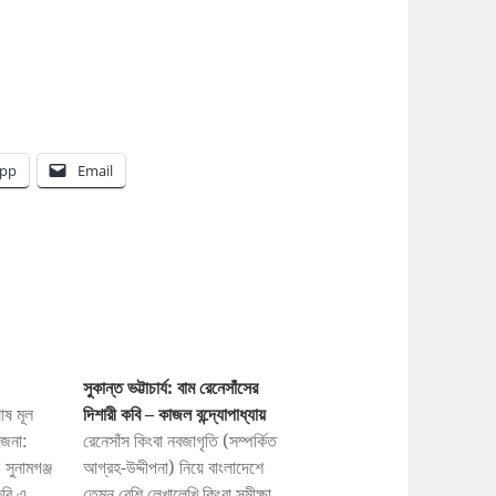
pp
Email
সুকান্ত ভট্টাচার্য: বাম রেনেসাঁসের
োষ মূল
দিশারী কবি – কাজল বন্দ্যোপাধ্যায়
যজনা:
রেনেসাঁস কিংবা নবজাগৃতি (সম্পর্কিত
 সুনামগঞ্জ
আগ্রহ-উদ্দীপনা) নিয়ে বাংলাদেশে
করি এ
তেমন বেশি লেখালেখি কিংবা সমীক্ষা