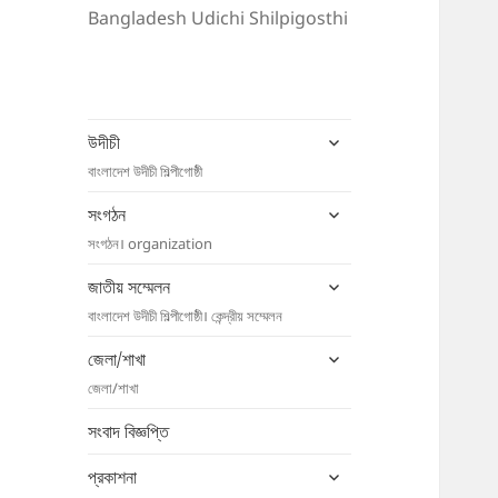
Bangladesh Udichi Shilpigosthi
expand
উদীচী
child
বাংলাদেশ উদীচী শিল্পীগোষ্ঠী
menu
expand
সংগঠন
child
সংগঠন। organization
menu
expand
জাতীয় সম্মেলন
child
বাংলাদেশ উদীচী শিল্পীগোষ্ঠী। কেন্দ্রীয় সম্মেলন
menu
expand
জেলা/শাখা
child
জেলা/শাখা
menu
সংবাদ বিজ্ঞপ্তি
expand
প্রকাশনা
child