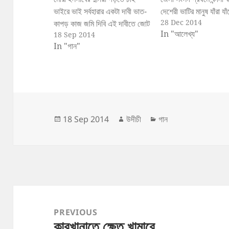
ভাইরে ভাই সর্বহারার একটা দাবী ভাত-
দেশেরী ভাটির মানুষ যাঁরা যা
28 Dec 2014
কাপড় কাজ জমি দিবি এই দাবীতে জোট
মিশে আছে শক্ত শ্রমের ধা
In "আলেখ্য"
18 Sep 2014
বাঁধো সবাই সর্বহারা কৃষক মিলে জোট
মাটির কথা বলি মাটির কথা,
In "গান"
বাঁধো ভাই দলে দলে করতে হবে ভাই
জন্ম নিছেন যারা ধন্য জ্ঞানি
মুক্তিরও লড়াই।। ও যুবক ভাই মোরা
ধন্য করলেন তারা তাদের প
ইনসাবের দুনিয়া গড়তে…
Posted
Author
Categories
18 Sep 2014
উদীচী
গান
on
Post
navigation
PREVIOUS
কারখানাতে ক্ষেত খামারে
Previous