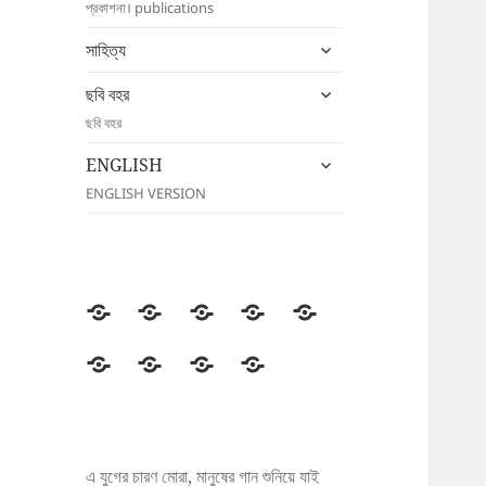
প্রকাশনা। publications
menu
expand
সাহিত্য
child
expand
menu
ছবি বহর
child
ছবি বহর
menu
expand
ENGLISH
child
ENGLISH VERSION
menu
উদীচী
সংগঠন
জাতীয়
জেলা/
সংবাদ
সম্মেলন
শাখা
বিজ্ঞপ্তি
প্রকাশনা
সাহিত্য
ছবি
ENGLISH
বহর
এ যুগের চারণ মোরা, মানুষের গান শুনিয়ে যাই