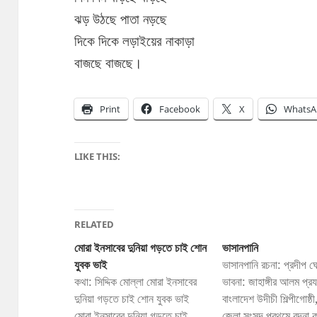
ঝড় উঠছে পাতা নড়ছে
দিকে দিকে লড়াইয়ের নাকাড়া
বাজছে বাজছে।
Print
Facebook
X
WhatsA
LIKE THIS:
RELATED
মোরা ইনসাবের দুনিয়া গড়তে চাই শোন
ভাসানপানি
যুবক ভাই
ভাসানপানি রচনা: প্রদীপ ঘ
কথা: সিদ্দিক মোল্লা মোরা ইনসাবের
ভাবনা: জাহাঙ্গীর আলম প্র
দুনিয়া গড়তে চাই শোন যুবক ভাই
বাংলাদেশ উদীচী শিল্পীগোষ্ঠী,
মোরা ইনসাবের দুনিয়া গড়তে চাই
জেলা সংসদ প্রথমে বন্দনা 