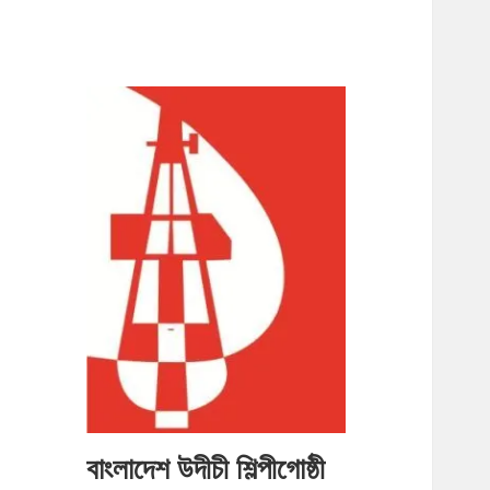
বাংলাদেশ উদীচী শিল্পীগোষ্ঠী