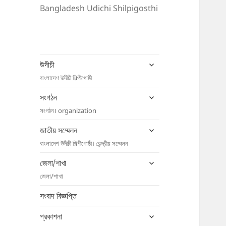
Bangladesh Udichi Shilpigosthi
expand
উদীচী
child
বাংলাদেশ উদীচী শিল্পীগোষ্ঠী
menu
expand
সংগঠন
child
সংগঠন। organization
menu
expand
জাতীয় সম্মেলন
child
বাংলাদেশ উদীচী শিল্পীগোষ্ঠী। কেন্দ্রীয় সম্মেলন
menu
expand
জেলা/শাখা
child
জেলা/শাখা
menu
সংবাদ বিজ্ঞপ্তি
expand
প্রকাশনা
child