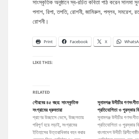
সাংস্কৃতিক অনুষ্ঠানে স্ব-রচিত কবিতা পাঠ করেন সালমা 
পলাশ, রিপা, তপতি, রোশনী, জামিরুল, পল্লব, সমরেশ,
রোশনী।
Print
Facebook
X
WhatsA
LIKE THIS:
RELATED
গৌরবের ৪৫ বছর: সাংস্কৃতিক
সুনামগঞ্জ উদীচীর গণসংগীত
সংগ্রামের ধ্রুবতারা
প্রতিযোগিতা ও পুরস্কার ব
প্রাণের উচ্ছাসে ভেসে, উচ্ছলতায়
সুনামগঞ্জ উদীচীর গণসংগীত
পরিপূর্ণ হয়ে লড়াই, সংগ্রামের
প্রতিযোগিতা ও পুরস্কার ব
ইতিহাসের উত্তরাধিকার বহন করার
বাংলাদেশ উদীচী শিল্পীগোষ্ঠী