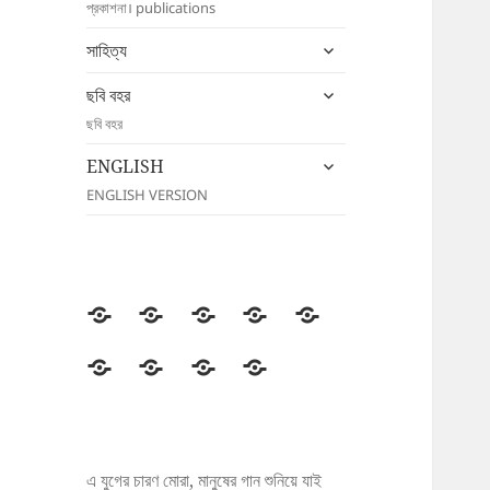
প্রকাশনা। publications
menu
expand
সাহিত্য
child
expand
menu
ছবি বহর
child
ছবি বহর
menu
expand
ENGLISH
child
ENGLISH VERSION
menu
উদীচী
সংগঠন
জাতীয়
জেলা/
সংবাদ
সম্মেলন
শাখা
বিজ্ঞপ্তি
প্রকাশনা
সাহিত্য
ছবি
ENGLISH
বহর
এ যুগের চারণ মোরা, মানুষের গান শুনিয়ে যাই