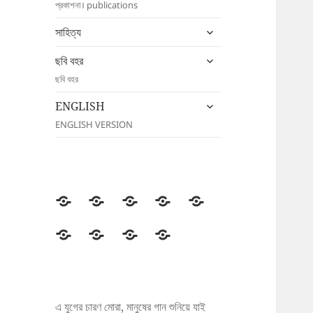
প্রকাশনা। publications
menu
expand
সাহিত্য
child
expand
menu
ছবি বহর
child
ছবি বহর
menu
expand
ENGLISH
child
ENGLISH VERSION
menu
উদীচী
সংগঠন
জাতীয়
জেলা/
সংবাদ
সম্মেলন
শাখা
বিজ্ঞপ্তি
প্রকাশনা
সাহিত্য
ছবি
ENGLISH
বহর
এ যুগের চারণ মোরা, মানুষের গান শুনিয়ে যাই