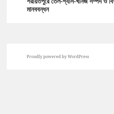
শরীয়তপুরে তেল-গ্যাস-খনিজ সম্পদ ও বিদ্য
Next
মানববন্ধন
post:
Proudly powered by WordPress