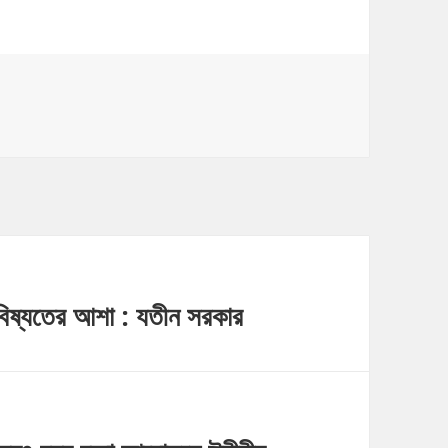
ories
বিষ্যতের আশা : যতীন সরকার