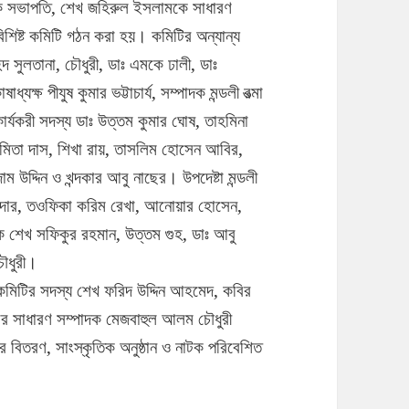
য়কে সভাপতি, শেখ জহিরুল ইসলামকে সাধারণ
শিষ্ট কমিটি গঠন করা হয়। কমিটির অন্যান্য
 সুলতানা, চৌধুরী, ডাঃ এমকে ঢালী, ডাঃ
্ষ পীযুষ কুমার ভট্টাচার্য, সম্পাদক মন্ডলী রত্মা
ার্যকরী সদস্য ডাঃ উত্তম কুমার ঘোষ, তাহমিনা
মিতা দাস, শিখা রায়, তাসলিম হোসেন আবির,
ম উদ্দিন ও খন্দকার আবু নাছের। উপদেষ্টা মন্ডলী
ুমদার, তওফিকা করিম রেখা, আনোয়ার হোসেন,
াপক শেখ সফিকুর রহমান, উত্তম গুহ, ডাঃ আবু
চৌধুরী।
ীয় কমিটির সদস্য শেখ ফরিদ উদ্দিন আহমেদ, কবির
ের সাধারণ সম্পাদক মেজবাহুল আলম চৌধুরী
কার বিতরণ, সাংস্কৃতিক অনুষ্ঠান ও নাটক পরিবেশিত