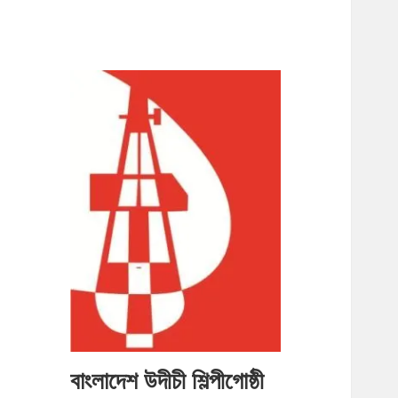
বাংলাদেশ উদীচী শিল্পীগোষ্ঠী