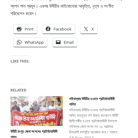
স্বপন পাল প্রমূখ। এরপর উদীচীর ভাইবোনোরা আবৃত্তি, নৃত্য ও সংগীত
পরিবেশেন করেন।
Print
Facebook
X
WhatsApp
Email
LIKE THIS:
RELATED
গাইবান্ধায় উদীচীর ৪৩তম প্রতিষ্ঠাবার্ষিকী
পালিত
গাইবান্ধায় উদীচীর ৪৩তম প্রতিষ্ঠাবার্ষিকী
পালিত মাহমুদুল গণি রিজন: বাংলাদেশ উদীচী
শিল্পীগোষ্ঠীর ৪৩তম প্রতিষ্ঠাবার্ষিকী উপলক্ষে
গাইবান্ধা জেলা সংসদ গত ২৯ অক্টোবর
উদীচী রংপুর জেলা সংসদের প্রতিষ্ঠাবার্ষিকী
দিনব্যাপী কর্মসূচীর আয়োজন করে। সকালে
পালন
সংগঠনের জেলা কার্যালয়ের সামনে জাতীয় ও
18 Sep 2014