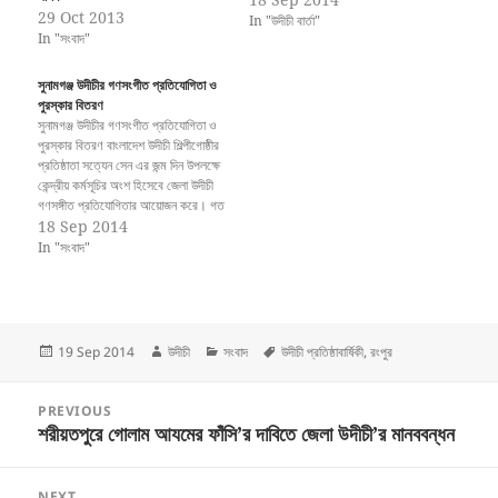
29 Oct 2013
সংগঠনের পতাকা উত্তোলন শেষে একটি
In "উদীচী বার্তা"
In "সংবাদ"
বর্ণাঢ্য শোভাযাত্রা শহর প্রদক্ষিণ করে। পরে
পৌরপার্কের স্বাধীনতার বিজয় স্তম্ভে জেলা
সভাপতি জহুরুল কাইয়ুমের…
সুনামগঞ্জ উদীচীর গণসংগীত প্রতিযোগিতা ও
পুরস্কার বিতরণ
সুনামগঞ্জ উদীচীর গণসংগীত প্রতিযোগিতা ও
পুরস্কার বিতরণ বাংলাদেশ উদীচী শিল্পীগোষ্ঠীর
প্রতিষ্ঠাতা সত্যেন সেন এর জন্ম দিন উপলক্ষে
কেন্দ্রীয় কর্মসূচির অংশ হিসেবে জেলা উদীচী
গণসঙ্গীত প্রতিযোগিতার আয়োজন করে। গত
৪ মার্চ ২০১১ সকালে এ কর্মসূচি স্থানীয় এইচ
18 Sep 2014
এম পি উচ্চ বিদ্যালয় প্রাঙ্গণে অনুষ্ঠিত হয়।
In "সংবাদ"
এতে প্রায় ৩০ জন প্রতিযোগী বিভিন্ন
গ্রুপে…
Posted
Author
Categories
Tags
19 Sep 2014
উদীচী
সংবাদ
উদীচী প্রতিষ্ঠাবার্ষিকী
,
রংপুর
on
Post
PREVIOUS
navigation
শরীয়তপুরে গোলাম আযমের ফাঁসি’র দাবিতে জেলা উদীচী’র মানববন্ধন
Previous
post:
NEXT