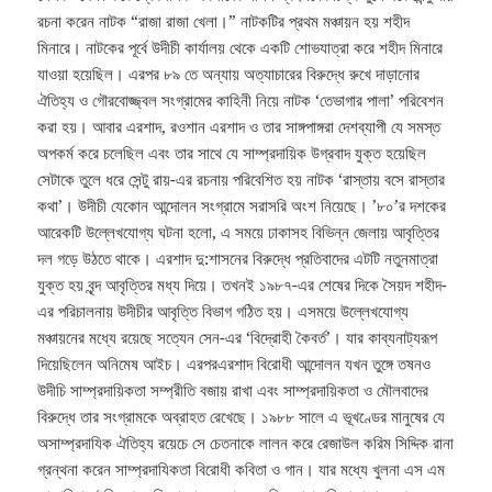
রচনা করেন নাটক “রাজা রাজা খেলা।” নাটকটির প্রথম মঞ্চায়ন হয় শহীদ
মিনারে। নাটকের পূর্বে উদীচী কার্যালয় থেকে একটি শোভযাত্রা করে শহীদ মিনারে
যাওয়া হয়েছিল। এরপর ৮৯ তে অন্যায় অত্যাচারের বিরুদ্ধে রুখে দাড়ানোর
ঐতিহ্য ও গৌরবোজ্জ্বল সংগ্রামের কাহিনী নিয়ে নাটক ‘তেভাগার পালা’ পরিবেশন
করা হয়। আবার এরশাদ, রওশান এরশাদ ও তার সাঙ্গপাঙ্গরা দেশব্যাপী যে সমস্ত
অপকর্ম করে চলেছিল এবং তার সাথে যে সাম্প্রদায়িক উগ্রবাদ যুক্ত হয়েছিল
সেটাকে তুলে ধরে সেন্টু রায়-এর রচনায় পরিবেশিত হয় নাটক ‘রাস্তায় বসে রাস্তার
কথা’। উদীচী যেকোন আন্দোলন সংগ্রামে সরাসরি অংশ নিয়েছে। ’৮০’র দশকের
আরেকটি উল্লেখযোগ্য ঘটনা হলো, এ সময়ে ঢাকাসহ বিভিন্ন জেলায় আবৃত্তির
দল গড়ে উঠতে থাকে। এরশাদ দু:শাসনের বিরুদ্ধে প্রতিবাদের এটটি নতুনমাত্রা
যুক্ত হয় বৃন্দ আবৃত্তির মধ্য দিয়ে। তখনই ১৯৮৭-এর শেষের দিকে সৈয়দ শহীদ-
এর পরিচালনায় উদীচীর আবৃত্তি বিভাগ গঠিত হয়। এসময়ে উল্লেখযোগ্য
মঞ্চায়নের মধ্যে রয়েছে সত্যেন সেন-এর ‘বিদ্রোহী কৈবর্ত’। যার কাব্যনাট্যরূপ
দিয়েছিলেন অনিমেষ আইচ। এরপরএরশাদ বিরোধী আন্দোলন যখন তুঙ্গে তষনও
উদীচি সাম্প্রদায়িকতা সম্প্রীতি বজায় রাখা এবং সাম্প্রদায়িকতা ও মৌলবাদের
বিরুদ্ধে তার সংগ্রামকে অব্রাহত রেখেছে। ১৯৮৮ সালে এ ভূখণ্ডের মানুষের যে
অসাম্প্রদাযিক ঐতিহ্য রয়েচে সে চেতনাকে লালন করে রেজাউল করিম সিদ্দিক রানা
গ্রন্থনা করেন সাম্প্রদাযিকতা বিরোধী কবিতা ও গান। যার মধ্যে খুলনা এস এম