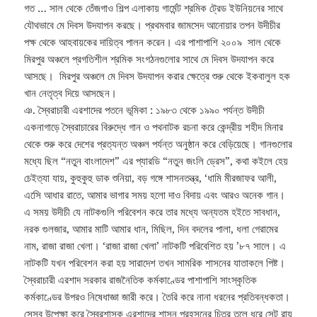
গত … সাল থেকে তেঁজগাও শিল্প এলাকায় গার্মেন্ট শ্রমিক ট্রেড ইউনিয়নের সাথে
যৌথভাবে মে দিবস উদযাপন করছে। প্রথমবার জামসেদ আনোয়ার তপন উদীচীর
পক্ষ থেকে আহবায়কের দায়িত্ব পালন করেন। এর পাশাপাশি ২০০৯ সাল থেকে
মিরপুর অঞ্চলে প্রগতিশীল শ্রমিক সংগঠনগুলোর সাথে মে দিবস উদযাপন করে
আসছে। মিরপুর অঞ্চলে মে দিবস উদযাপন করার ক্ষেত্রে শুরু থেকে ইকবালুল হক
খান নেতৃত্ব দিয়ে আসছেন।
ঞ. স্বৈরাচারী এরশাদের পতনে ভূমিকা : ১৯৮৩ থেকে ১৯৯০ পর্যন্ত উদীচী
একনাগাড়ে স্বৈরাচারের বিরুদ্ধে গান ও পথনাটক রচনা করে কেন্দ্রীয় শহীদ মিনার
থেকে শুরু করে দেশের প্রত্যন্ত অঞ্চল পর্যন্ত অনুষ্ঠান করে বেড়িয়েছে। গানগুলোর
মধ্যে ছিল “নতুন বাংলাদেশ” এর প্যারডি “নতুন জংলি ড্রেস”, কথা কইলে হেয়
চেইত্যা যায়, কুহুকুহু ডাক শুনিয়া, বড় গঙ্গে শাসনতন্ত্র, ‘ধামি মীরজাফর আলী,
এসেি আধার রাতে, আমার ভাগার সময় হলো দাও বিদায় এবং আরও অনেক গান।
এ সময় উদীচী যে নাটকগুলি পরিবেশন করে তার মধ্যে অন্যতম হইতে সাবধান,
নরক গুলজার, আমার মাটি আমার ধান, মিছিল, দিন বদলের পালা, ধলা গেরামের
নাম, রাজা রাজা খেলা। ‘রাজা রাজা খেলা’ নাটকটি পরিবেশিত হয় ’৮৭ সালে। এ
নাটকটি যখন পরিবেশন করা হয় সারাদেশ তখন সামরিক শাসনের যাতাকলে পিষ্ট।
স্বৈরাচারী এরশাদ সরকার রাজনৈতিক কর্মকাণ্ডের পাশাপাশি সাংস্কৃতিক
কর্মকাণ্ডের উপরও নিষেধাজ্ঞা জারী করে। তৈরি করে নানা ধরনের প্রতিবন্ধকতা।
সেসব উপেক্ষা করে স্বৈরশাসক এরশাদের শাসন প্রহসনের চিত্র তুলে ধরে সেন্টু রায়