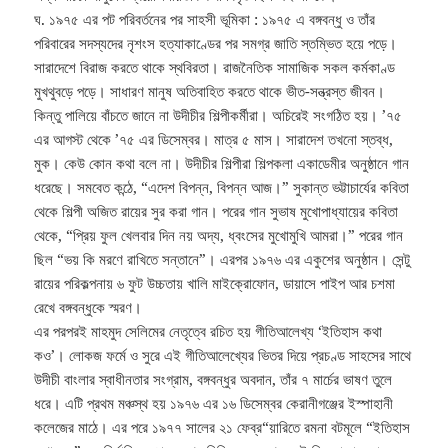
ঘ. ১৯৭৫ এর পট পরিবর্তনের পর সাহসী ভূমিকা : ১৯৭৫ এ বঙ্গবন্ধু ও তাঁর
পরিবারের সদস্যদের নৃশংস হত্যাকাণ্ডের পর সমগ্র জাতি স্তম্ভিত হয়ে পড়ে।
সারাদেশে বিরাজ করতে থাকে স্থবিরতা। রাজনৈতিক সামাজিক সকল কর্মকাণ্ড
মুখথুবড়ে পড়ে। সাধারণ মানুষ অতিবাহিত করতে থাকে ভীত-সন্ত্রস্ত জীবন।
কিন্তু পালিয়ে বাঁচতে জানে না উদীচীর শিল্পীকর্মীরা। অচিরেই সংগঠিত হয়। ’৭৫
এর আগস্ট থেকে ’৭৫ এর ডিসেম্বর। মাত্র ৫ মাস। সারাদেশ তখনো স্তব্ধ,
মুক। কেউ কোন কথা বলে না। উদীচীর শিল্পীরা শিল্পকলা একাডেমীর অনুষ্ঠানে গান
ধরেছে। সমবেত কন্ঠে, “এদেশ বিপন্ন, বিপন্ন আজ।” সুকান্ত ভট্টাচার্যের কবিতা
থেকে শিল্পী অজিত রায়ের সুর করা গান। পরের গান সুভাষ মুখোপাধ্যায়ের কবিতা
থেকে, “প্রিয় ফুল খেলবার দিন নয় অদ্য, ধ্বংসের মুখোমুখি আমরা।” পরের গান
ছিল “ভয় কি মরণে রাখিতে সন্তানে”। এরপর ১৯৭৬ এর একুশের অনুষ্ঠান। সেন্টু
রায়ের পরিকল্পনায় ৬ ফুট উচ্চতায় খালি মাইক্রোফোন, ডায়াসে পাইপ আর চশমা
রেখে বঙ্গবন্ধুকে স্মরণ।
এর পরপরই মাহমুদ সেলিমের নেতৃত্বে রচিত হয় গীতিআলেখ্য ‘ইতিহাস কথা
কও’। লোকজ ফর্মে ও সুরে এই গীতিআলেখ্যের ভিতর দিয়ে প্রচণ্ড সাহসের সাথে
উদীচী বাংলার স্বাধীনতার সংগ্রাম, বঙ্গবন্ধুর অবদান, তাঁর ৭ মার্চের ভাষণ তুলে
ধরে। এটি প্রথম মঞ্চস্থ হয় ১৯৭৬ এর ১৬ ডিসেম্বর কেরানীগঞ্জের ইস্পাহানী
কলেজের মাঠে। এর পরে ১৯৭৭ সালের ২১ ফেব্র“য়ারিতে রমনা বটমূলে “ইতিহাস