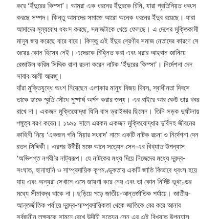
করে ‘ইঁদুরের কিস্সা’। আমরা এক ধরনের ইঁদুরকে চিনি, যারা প্রতিনিয়ত ধবংস
করছে সম্পদ। কিন্তু আমাদের সমাজে আরো অনেক ধরনের ইঁদুর রয়েছে। যারা
আমাদের মূল্যবোধ ধবংস করছে, সমাজটাকে খেয়ে ফেলছে। এ দেশের মুক্তিকামী
মানুষ জয় করেছে বারে বারে। কিন্তু এই ইঁদুর শ্রেণীর সমাজ নেতাদের কারণে সে
জয়ের কোন হিসেব নেই। এদেরকে চিহ্নিত করা এবং ধরার আহবান জানিয়ে
রেজাউল করিম সিদ্দিক রানা রচনা করেন নাটক ‘ইঁদুরের কিস্সা’। নির্দেশনা দেন
সাবাব আলী আরজু।
যাঁরা মুক্তিযুদ্ধে অংশ নিয়েছেন এলাকার মানুষ বিজয় দিবস, স্বাধীনতা দিবসে
তাকে ডাকে স্মৃতি সৌধে পুষ্পার্ঘ অর্পন করার জন্য। এর বাইরে আর কেউ তার খবর
রাখে না। একজন মুক্তিযোদ্ধা যিনি বাস ড্রাইভার ছিলেন। তিনি সড়ক দুর্ঘটনায়
পঙ্গুত্ব বরণ করেন। ১৯৯১ সালে এরকম একজন মুক্তিযোদ্ধার দুর্বিসহ জীবনের
কাহিনী নিয়ে ‘একজন গনি মিয়ার সংবাদ’ নামে একটি নাটক রচনা ও নির্দেশনা দেন
রতন সিদ্দিকী। এরপর উদীচী মঞ্চে আনে সত্যেন সেন-এর বিখ্যাত উপন্যাস
‘অভিশপ্ত নগরী’র নাট্যরূপ। যে নাটকের মধ্য দিয়ে নিজেদের মধ্যে দ্বন্দ্ব-
সংঘাত, হানাহানি ও সাম্প্রদায়িক কূপমণ্ডুকতায় একটি জাতি কিভাবে ধ্বংস হয়ে
যায় এবং অন্যরা সেখানে এসে জায়গা করে নেয় এবং তা কোন নির্দিষ্ট ভূখণ্ডের
মধ্যে সীমাবদ্ধ থাকে না। ছড়িয়ে পড়ে জাতীয়-আন্তর্জাতিক পর্যায়ে। জাতীয়-
আন্তর্জাতিক পর্যায়ে দ্বন্দ্ব-সাম্প্রদায়িকতা থেকে জাতিকে বের করে আনার
সর্বজনীন লক্ষ্যকে সামনে রেখে উদীচী সত্যেন সেন এর এই বিখ্যাত উপন্যাস