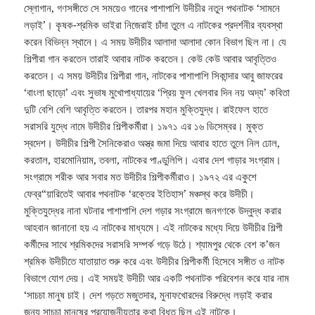
স্লোগান, গণসঙ্গীতে সে সময়েও গানের পাশাপাশি উদীচীর নতুন পথনাটক ‘সামনে
লড়াই’। কৃষক-শ্রমিক ভাইরা নিজেরাই চাঁদা তুলে এ নাটকের প্রদর্শনীর ব্যবস্থা
করেন বিভিন্ন স্থানে। এ সময় উদীচীর আলাদা আলাদা কোন বিভাগ ছিল না। যে
শিল্পীরা গান করতেন তারাই আবার নাটক করতেন। কেউ কেউ আবার আবৃত্তিও
করতেন। এ সময় উদীচীর শিল্পীরা গান, নাটকের পাশাপাশি সিকান্দার আবু জাফরের
‘বাংলা ছাড়ো’ এবং সুভাষ মুখোপাধ্যায়ের ‘প্রিয় ফুল খেলবার দিন নয় অদ্য’ কবিতা
দুটি বেশি বেশি আবৃত্তি করতেন। তারপর মহান মুক্তিযুদ্ধ। রাইফেল হাতে
সরাসরি যুদ্ধে নামে উদীচীর শিল্পীকর্মীরা। ১৯৭১ এর ১৬ ডিসেম্বর। মুক্ত
স্বদেশ। উদীচীর শিল্পী সৈনিকেরাও অস্ত্র জমা দিয়ে আবার হাতে তুলে নিল ঢোল,
করতাল, হারমোনিয়াম, তবলা, নাটকের পাণ্ডুলিপি। এবার দেশ গাড়ার সংগ্রাম।
সংগ্রামে শরীক আর সবার মত উদীচীর শিল্পীকর্মীরাও। ১৯৭২ এর একুশে
ফেব্র“য়ারিতেই আবার পথনাটক ‘রক্তের ইতিহাস’ মঞ্চস্থ করে উদীচী।
মুক্তিযুদ্ধের নানা ঘটনার পাশাপাশি দেশ গড়ার সংগ্রামে জনগণকে উদ্বুদ্ধ করার
আহবান জানানো হয় এ নাটকের মাধ্যমে। এই নাটকের মধ্যে দিয়ে উদীচীর শিল্পী
কর্মীদের সাথে শ্রমিকদের সরাসরি সম্পর্ক গড়ে উঠে। শ্যামপুর থেকে বেশ ক’জন
শ্রমিক উদীচীতে যাতায়াত শুরু করে এবং উদীচীর শিল্পীকর্মী হিসেবে সঙ্গীত ও নাটক
বিভাগে যোগ দেয়। এই সময়ই উদীচী আর একটি পথনাটক পরিবেশন করে যার নাম
‘সাচচা মানুষ চাই। দেশ গড়তে মজুতদার, মুনাফখোরদের বিরুদ্ধে লড়াই করার
জন্য সাচচা মানুষের প্রয়োজনীয়তার কথা বিধৃত ছিল এই নাটকে।