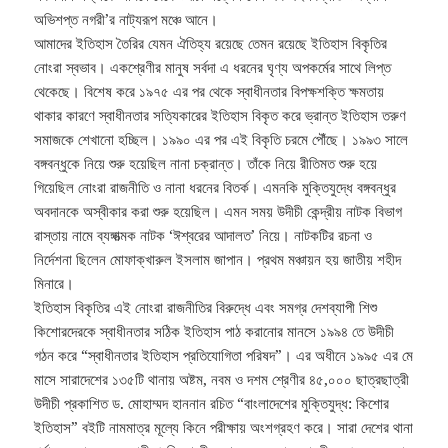
অভিশপ্ত নগরী’র নাট্যরূপ মঞ্চে আনে।
আমাদের ইতিহাস তৈরির যেমন ঐতিহ্য রয়েছে তেমন রয়েছে ইতিহাস বিকৃতির
নোংরা স্বভাব। একশ্রেণীর মানুষ সর্বদা এ ধরনের ঘৃণ্য অপকর্মের সাথে লিপ্ত
থেকেছে। বিশেষ করে ১৯৭৫ এর পর থেকে স্বাধীনতার বিপক্ষশক্তি ক্ষমতায়
থাকার কারণে স্বাধীনতার সত্যিকারের ইতিহাস বিকৃত করে ভ্রান্ত ইতিহাস তরুণ
সমাজকে শেখানো হচ্ছিল। ১৯৯০ এর পর এই বিকৃতি চরমে পৌঁছে। ১৯৯৩ সালে
বঙ্গবন্ধুকে নিয়ে শুরু হয়েছিল নানা চক্রান্ত। তাঁকে নিয়ে রীতিমত শুরু হয়ে
গিয়েছিল নোংরা রাজনীতি ও নানা ধরনের বিতর্ক। এমনকি মুক্তিযুদ্ধে বঙ্গবন্ধুর
অবদানকে অস্বীকার করা শুরু হয়েছিল। এমন সময় উদীচী কেন্দ্রীয় নাটক বিভাগ
রাস্তায় নামে ব্যঙ্গাত্মক নাটক ‘ঈশ্বরের আদালত’ নিয়ে। নাটকটির রচনা ও
নির্দেশনা ছিলেন মোফাক্খারুল ইসলাম জাপান। প্রথম মঞ্চায়ন হয় জাতীয় শহীদ
মিনারে।
ইতিহাস বিকৃতির এই নোংরা রাজনীতির বিরুদ্ধে এবং সমগ্র দেশব্যাপী শিশু
কিশোরদেরকে স্বাধীনতার সঠিক ইতিহাস পাঠ করানোর মানসে ১৯৯৪ তে উদীচী
গঠন করে “স্বাধীনতার ইতিহাস প্রতিযোগিতা পরিষদ”। এর অধীনে ১৯৯৫ এর মে
মাসে সারাদেশের ১৩৫টি থানায় অষ্টম, নবম ও দশম শ্রেণীর ৪৫,০০০ ছাত্রছাত্রী
উদীচী প্রকাশিত ড. মোহাম্মদ হাননান রচিত “বাংলাদেশের মুক্তিযুদ্ধ: কিশোর
ইতিহাস” বইটি নামমাত্র মূল্যে কিনে পরীক্ষায় অংশগ্রহণ করে। সারা দেশের থানা