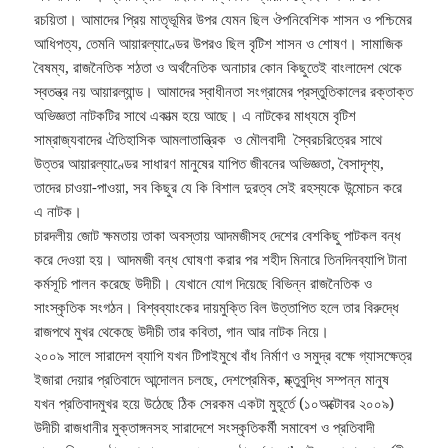
রচয়িতা। আমাদের প্রিয় মাতৃভূমির উপর যেমন ছিল ঔপনিবেশিক শাসন ও পশ্চিমের
আধিপত্য, তেমনি আয়ারল্যাণ্ডের উপরও ছিল বৃটিশ শাসন ও শোষণ। সামাজিক
বৈষম্য, রাজনৈতিক শঠতা ও অর্থনৈতিক অনাচার কোন কিছুতেই বাংলাদেশ থেকে
স্বতন্ত্র নয় আয়ারল্যান্ড। আমাদের স্বাধীনতা সংগ্রামের প্রস্তুতিকালের রক্তাক্ত
অভিজ্ঞতা নাটকটির সাথে একাত্ম হয়ে আছে। এ নাটকের মাধ্যমে বৃটিশ
সাম্রাজ্যবাদের ঐতিহাসিক আমলাতান্ত্রিক ও মৌলবাদী স্বৈরচরিত্রের সাথে
উত্তর আয়ারল্যাণ্ডের সাধারণ মানুষের যাপিত জীবনের অভিজ্ঞতা, বৈসাদৃশ্য,
তাদের চাওয়া-পাওয়া, সব কিছুর যে কি বিশাল দুরত্ব সেই রহস্যকে উন্মোচন করে
এ নাটক।
চারদলীয় জোট ক্ষমতায় তাকা অবস্তায় আদমজীসহ দেশের বেশকিছু পাটকল বন্ধ
করে দেওয়া হয়। আদমজী বন্ধ ঘোষণা করার পর শহীদ মিনারে তিনদিনব্যাপি টানা
কর্মসূচি পালন করেছে উদীচী। যেখানে যোগ দিয়েছে বিভিন্ন রাজনৈতিক ও
সাংস্কৃতিক সংগঠন। বিশ্বব্যাংকের দায়মুক্তি বিল উত্তাপিত হলে তার বিরুদ্ধে
রাজপথে মুখর থেকেছে উদীচী তার কবিতা, গান আর নাটক নিয়ে।
২০০৯ সালে সারাদেশ ব্যাপি যখন টিপাইমুখে বাঁধ নির্মাণ ও সমুদ্র বক্ষে গ্যাসক্ষেত্র
ইজারা দেয়ার প্রতিবাদে আন্দোলন চলছে, দেশপ্রেমিক, ম্ক্তুবুদ্ধি সম্পন্ন মানুষ
যখন প্রতিবাদমুখর হয়ে উঠেছে ঠিক সেরকম একটা মুহূর্তে (১০অক্টোবর ২০০৯)
উদীচী রাজধানীর মুক্তাঙ্গনসহ সারাদেশে সংস্কৃতিকর্মী সমাবেশ ও প্রতিবাদী