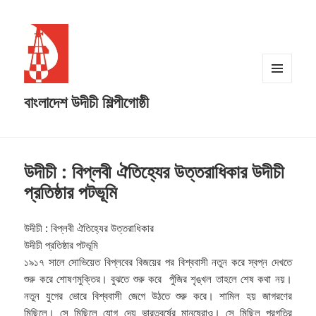
MENU
বাংলাদেশ উদীচী শিল্পীগোষ্ঠী
AND
WIDGETS
উদীচী : বিপ্লবী ঐতিহ্যের উত্তরাধিকার উদীচী
প্রতিষ্ঠার পটভূমি
উদীচী : বিপ্লবী ঐতিহ্যের উত্তরাধিকার
উদীচী প্রতিষ্ঠার পটভূমি
১৯১৭ সালে সোভিয়েত বিপ্লবের বিজয়ের পর বিশ্ববাসী নতুন করে স্বপ্ন দেখতে
শুরু করে শোষণমুক্তির। বুঝতে শুরু করে পুঁজির শৃঙ্খল তাহলে শেষ কথা নয়।
নতুন যুগের ভোরে বিশ্ববাসী জেগে উঠতে শুরু করে। শামিল হয় জাগরণের
মিছিলে।
সে মিছিলে যোগ দেয় ভারতবর্ষের মানুষেরাও। সে মিছিল প্রগতির