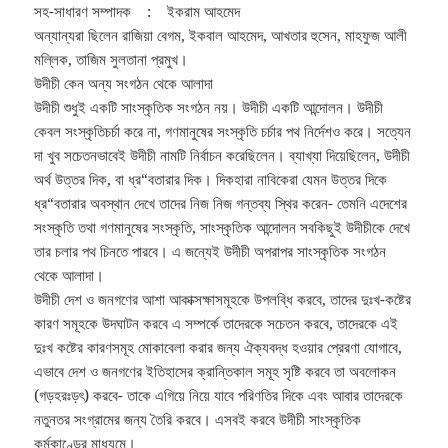
সহ-সাধারণ সম্পাদক : ইকরাম আহমেদ
অন্যান্যরা ছিলেন রাজিয়া বেগম, ইকবাল আহমেদ, আখতার হুসেন, মাহফুজ আলী
মল্লিক, তাজিম সুলতানা প্রমুখ।
উদীচী কেন অন্য সংগঠন থেকে আলাদা
উদীচী শুধুই একটি সাংস্কৃতিক সংগঠন নয়। উদীচী একটি আন্দোলন। উদীচী
কেবল সংস্কৃতিচর্চা করে না, গণমানুষের সংস্কৃতি চর্চার পথ নির্দেশও করে। সত্যেন
দা খুব সচেতনভাবেই উদীচী নামটি নির্বাচন করেছিলেন। ব্যাখ্যা দিয়েছিলেন, উদীচী
অর্থ উত্তর দিক, বা ধ্র“বতারার দিক। দিকহারা নাবিকেরা যেমন উত্তর দিকে
ধ্র“বতারার অবস্থান দেখে তাদের নিজ নিজ গন্তব্য স্থির করেন- তেমনি এদেশের
সংস্কৃতি তথা গণমানুষের সংস্কৃতি, সাংস্কৃতিক আন্দোলন সবকিছুই উদীচীকে দেখে
তার চলার পথ চিনতে পারবে। এ জন্যেই উদীচী অপরাপর সাংস্কৃতিক সংগঠন
থেকে আলাদা।
উদীচী দেশ ও জনগণের আশা আকাক্সক্ষাসমূহকে উপলব্ধি করবে, তাদের দুঃখ-কষ্টের
কারণ সমূহকে উদঘাটন করবে এ সম্পর্কে তাদেরকে সচেতন করবে, তাদেরকে এই
দুঃখ কষ্টের কারণসমূহ মোকাবেলা করার জন্য ঐক্যবদ্ধ হওয়ার প্রেরণা যোগাবে,
এভাবে দেশ ও জনগণের ইতিহাসের ক্রান্তিকাল সমূহ সৃষ্টি করবে তা অবলোকন
(গড়হরঃড়ৎ) করবে- তাকে এগিয়ে নিয়ে যাবে পরিণতির দিকে এবং আবার তাদেরকে
নতুনতর সংগ্রামের জন্য তৈরি করবে। এসবই করবে উদীচী সাংস্কৃতিক
কর্মকাণ্ডের মাধ্যমে।