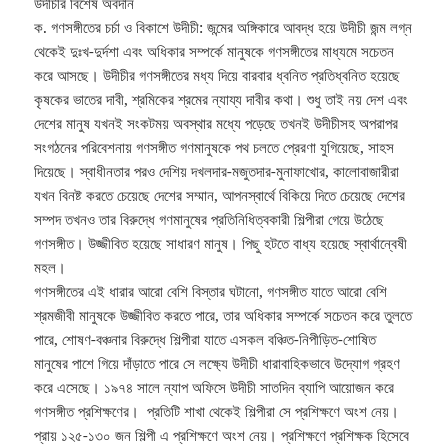
উদীচীর বিশেষ অবদান
ক. গণসঙ্গীতের চর্চা ও বিকাশে উদীচী: জন্মের অঙ্গিকারে আবদ্ধ হয়ে উদীচী জন্ম লগ্ন
থেকেই দুঃখ-দুর্দশা এবং অধিকার সম্পর্কে মানুষকে গণসঙ্গীতের মাধ্যমে সচেতন
করে আসছে। উদীচীর গণসঙ্গীতের মধ্য দিয়ে বারবার ধ্বনিত প্রতিধ্বনিত হয়েছে
কৃষকের ভাতের দাবী, শ্রমিকের শ্রমের ন্যায্য দাবীর কথা। শুধু তাই নয় দেশ এবং
দেশের মানুষ যখনই সংকটময় অবস্থার মধ্যে পড়েছে তখনই উদীচীসহ অপরাপর
সংগঠনের পরিবেশনায় গণসঙ্গীত গণমানুষকে পথ চলতে প্রেরণা যুগিয়েছে, সাহস
দিয়েছে। স্বাধীনতার পরও দেশিয় দখলদার-মজুতদার-মুনাফাখোর, কালোবাজারীরা
যখন বিনষ্ট করতে চেয়েছে দেশের সম্মান, আপনস্বার্থে বিকিয়ে দিতে চেয়েছে দেশের
সম্পদ তখনও তার বিরুদ্ধে গণমানুষের প্রতিনিধিত্বকারী শিল্পীরা গেয়ে উঠেছে
গণসঙ্গীত। উজ্জীবিত হয়েছে সাধারণ মানুষ। পিছু হটতে বাধ্য হয়েছে স্বার্থান্বেষী
মহল।
গণসঙ্গীতের এই ধারার আরো বেশি বিস্তার ঘটানো, গণসঙ্গীত যাতে আরো বেশি
শ্রমজীবী মানুষকে উজ্জীবিত করতে পারে, তার অধিকার সম্পর্কে সচেতন করে তুলতে
পারে, শোষণ-বঞ্চনার বিরুদ্ধে শিল্পীরা যাতে এসকল বঞ্চিত-নিপীড়িত-শোষিত
মানুষের পাশে গিয়ে দাঁড়াতে পারে সে লক্ষ্যে উদীচী ধারাবাহিকভাবে উদ্যোগ গ্রহণ
করে এসেছে। ১৯৭৪ সালে ন্যাপ অফিসে উদীচী সাতদিন ব্যাপি আয়োজন করে
গণসঙ্গীত প্রশিক্ষণের। প্রতিটি শাখা থেকেই শিল্পীরা সে প্রশিক্ষণে অংশ নেয়।
প্রায় ১২৫-১৩০ জন শিল্পী এ প্রশিক্ষণে অংশ নেয়। প্রশিক্ষণে প্রশিক্ষক হিসেবে