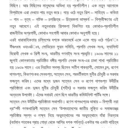
মিছিল। আর মিছিলের মানুষদের অভিধা হয় প্রগতিশীল। এক নতুন আলোকে
বিশ্বটাকে এরা দেখতে পায় নতুন করে। গড়ে ওঠে নতুন শিল্প – সাহিত্য – কবিতা
– গান – নৃত্য – নাটক – চলচ্চিত্র – চিত্রকলা ভাস্কর্য – বিশ্ববীক্ষণের এই
নতুন আবেগে। এই নতুনধারার শিল্পকলা বিকশিত হয় কোথাও-প্রগতিশীল
রাজনীতির অগ্রগামী, কোথাও সহগামী আবার কোথাও অনুগামী হয়ে।
এরই ধারাবাহিকতায় চল্লিশের দশকে ভারতবর্ষে একে একে গড়ে ওঠে ণড়ঁঃয’ং
ঈঁষঃৎধষ ওহংঃরঃঁঃব, সোভিয়েত সুহৃদ সমিতি, প্রগতি লেখক সংঘ, ফ্যাসিস্ট
বিরোধী লেখক ও শিল্পী সংঘ, ভারতীয় গণনাট্য সংঘ প্রভৃতি। ১৯৩৬ সালের ১১
জুলাই কোলকাতায় প্রতিষ্ঠিত বঙ্গীয় প্রগতি লেখক সংঘ-এর ঢাকা শাখা প্রতিষ্ঠিত
হয় ১৯৩৯ সালে। এর নিয়মিত সদস্য ছিলেন সতীশ পাকড়াশী, সোমেন চন্দ, রণেশ
দাশগুপ্ত, কিরণশংকর সেনগুপ্ত, সত্যেন সেন, পরবর্তীকালে মুনীর চৌধুরী ও সরদার
ফজলুল করিম। এদের মধ্যে দুজন সত্যেন সেন ও রণেশ দাশগুপ্ত উদীচীর
প্রতিষ্ঠাতা এবং দুজন মুনীর চৌধুরী (শহীদ) ও সরদার ফজলুল করিম উদীচীর
অন্যতম উপদেষ্টা। এঁদের সবারই যোগ ছিল ভারতীয় কমিউনিস্ট পার্টির সঙ্গে।
সত্যেন সেন উদীচীর প্রতিষ্ঠাতা সভাপতি। রণেশ দাশগুপ্তের ভাষায় – বিপ্লবী নয়া
ধ্র“পদী গণকথাশিল্পী সত্যেন সেন ‘উপমহাদেশের জাতীয় মুক্তি ও সমাজতন্ত্র
প্রতিষ্ঠার স্বপ্ন ও লক্ষ্য নিয়ে অভ্যুত্থানের পর অভ্যুত্থানে যাঁরা নিরন্তর
(বর্তমান শতকের প্রায় গোড়া থেকে আশির দশক পর্যন্ত) একটার পর একটা দায়িত্ব