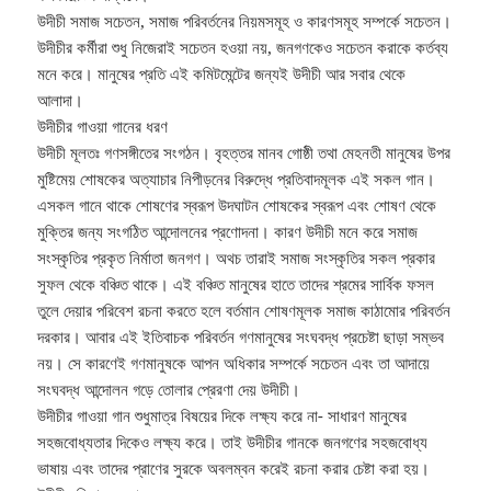
উদীচী সমাজ সচেতন, সমাজ পরিবর্তনের নিয়মসমূহ ও কারণসমূহ সম্পর্কে সচেতন।
উদীচীর কর্মীরা শুধু নিজেরাই সচেতন হওয়া নয়, জনগণকেও সচেতন করাকে কর্তব্য
মনে করে। মানুষের প্রতি এই কমিটমেন্টের জন্যই উদীচী আর সবার থেকে
আলাদা।
উদীচীর গাওয়া গানের ধরণ
উদীচী মূলতঃ গণসঙ্গীতের সংগঠন। বৃহত্তর মানব গোষ্ঠী তথা মেহনতী মানুষের উপর
মুষ্টিমেয় শোষকের অত্যাচার নিপীড়নের বিরুদ্ধে প্রতিবাদমূলক এই সকল গান।
এসকল গানে থাকে শোষণের স্বরূপ উদঘাটন শোষকের স্বরূপ এবং শোষণ থেকে
মুক্তির জন্য সংগঠিত আন্দোলনের প্রণোদনা। কারণ উদীচী মনে করে সমাজ
সংস্কৃতির প্রকৃত নির্মাতা জনগণ। অথচ তারাই সমাজ সংস্কৃতির সকল প্রকার
সুফল থেকে বঞ্চিত থাকে। এই বঞ্চিত মানুষের হাতে তাদের শ্রমের সার্বিক ফসল
তুলে দেয়ার পরিবেশ রচনা করতে হলে বর্তমান শোষণমূলক সমাজ কাঠামোর পরিবর্তন
দরকার। আবার এই ইতিবাচক পরিবর্তন গণমানুষের সংঘবদ্ধ প্রচেষ্টা ছাড়া সম্ভব
নয়। সে কারণেই গণমানুষকে আপন অধিকার সম্পর্কে সচেতন এবং তা আদায়ে
সংঘবদ্ধ আন্দোলন গড়ে তোলার প্রেরণা দেয় উদীচী।
উদীচীর গাওয়া গান শুধুমাত্র বিষয়ের দিকে লক্ষ্য করে না- সাধারণ মানুষের
সহজবোধ্যতার দিকেও লক্ষ্য করে। তাই উদীচীর গানকে জনগণের সহজবোধ্য
ভাষায় এবং তাদের প্রাণের সুরকে অবলম্বন করেই রচনা করার চেষ্টা করা হয়।