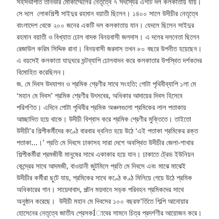
সহসভাপতি তানভীর মোকাম্মেলের নেতৃত্বে ৭ সদস্যের এশটি দল কলকাতায় যায়।
সে দলে লোকশিল্পী সাইদুর রহমান বয়াতী ছিলেন। ১৪০০ সালে উদীচীর নেতৃত্বে
বাংলাদেশ থেকে ২০০ জনের একটি দল কলকাতায় যান। যেদলে ছিলেন সাইদুর
রহমান বয়াতী ও বিখ্যাত ঢোল বাদক বিনয়বাসী জলদাস। এ দলের দলনেতা ছিলেন
রেজাউল করিম সিদ্দিক রানা। বিনয়বাসী জরদাস তখন ৮০ বছরে উপনীত হয়েছেন।
এ বয়সেই কলকাতা যাদুঘরে ঘন্টব্যাপি ঢোলবাদন করে কলকাতার উপস্থিত দর্শকদের
বিমোহিত করেছিলন।
জ. মে দিবস উদযাপন ও শ্রমিক শ্রেণীর সাথে সংহতি: গোটা পৃথিবীব্যাপি ১লা মে
‘মহান মে দিবস’ শ্রমিক শ্রেণীর উৎসবের, অধিকার আদায়ের দিবস হিসেবে
পরিগণিত। এদিনে গোটা পৃথিবীর শ্রমিক অঞ্চলগুলো শ্রমিকের লাল পতাকায়
আচ্ছাদিত হয়ে থাকে। উদীচী বিশ্বাস করে শ্রমিক শ্রেণীর মুক্তিতে। তাইতো
উদীচী’র শিল্পীকর্মীদের কণ্ঠে বারবার ধ্বনিত হয়ে উঠে ‘এই পতাকা শ্রমিকের রক্ত
পতাকা…।’ প্রতি মে দিবসে ঢাকাসহ সারা দেশে অবস্থিত উদীচীর জেলা-শাখার
শিল্পীকর্মীরা শ্রমজীবী মানুষের সাথে একাকার হয়ে যান। ঢাকাতে ট্রেড ইউনিয়ন
কেন্দ্রের সাথে আদমজী, বাওয়ানী জুটমিলে প্রতি মে দিবসে এবং মাঝে মাঝেই
উদীচীর কর্মীরা ছুটে যায়, শ্রমিকের সাথে কণ্ঠে কণ্ঠ মিলিয়ে গেয়ে উঠে শ্রমিক
অধিকারের গান। সায়েদাবাদ, পল্টন ময়দানে সড়ক পরিবহন শ্রমিকদের সাথে
অনুষ্ঠান করেছে। উদীচী মহান মে দিবসের ১০০ বছরফ’র্তিতে শিল্পি আনোয়ার
হোসেনের নেতৃত্বে জাতীয প্রেসকÍাবের সামনে চিত্র প্রদর্শণীর আয়োজন করে।