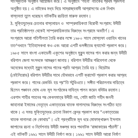
সাংস্কৃতিক অনুষ্ঠান আয়োজন করে। এ অনুষ্ঠানে ‘গহনা’ নাটকের প্রথম প্রদর্শনী
অনুষ্ঠিত হয়। এ নাটকের মধ্য দিয়ে সাম্রাজ্যবাদী আগ্রাসণের এক নিখাদ
বাস্তবতা তুলে ধরেছেন নাটকটির রচয়িতা মারুফ রহমান।
ঠ. মুক্তিযুদ্ধের চেতনার বাস্তবায়ন ও সাম্প্রদায়িকতা বিরোধী সংগ্রাম: উদীচী
তার প্রতিষ্ঠালগ্ন থেকেই সাম্প্রদায়িকতার বিরুদ্ধে সংগ্রামে অবতীর্ণ। এ
সংগ্রামে আরো গতিশীলতা তৈরি করার লক্ষে ১৯৮০ সালে মোস্তফা ওয়াহিদ খানের
তত^বধানে ‘ইতিহাসকথা কও এবং আরো এশটি গুসঙ্গীতের ক্যাসেট প্রকাশ করে।
১৯৮৫ সালে বাংলা একাডেমী একুশের অনুষ্ঠানে মুকুন্দ দাসের গান করার জন্য উদীচী
বরিশাল জেলা সংসদকে আমন্ত্রণ জানায়। বরিশাল উদীচীর পরিবেশনা থেকে
অনেকের মধ্যেই মুকুন্দ দাসের গানের প্রতি আগ্রহ তৈরি হয়। থিয়েটার
(বেইলিরোড) বরিশাল উদীচীর সাথে যৌথভাবে এশটি ক্রাসেট প্রকাশ করার আগ্রহ
প্রকাশ করে। গানের রেকর্ডিং হয় শ্র“তি স্টুডিওতে। সঙ্গীত পরিচালনার দায়িত্বে
ছিলেন পঞ্চানন ঘোষ এবং মূল সংগঠকের দাযিত্ব পালন করেন বদিউর রহমান।
এরশাদ শাহীর পতনের পর কেবলমাত্র উদীচী নয়, গোটা জাতি শহীদ জননী
জাহানারা ইমামের নেতৃত্বে একাত্তরের ঘাতক দালালদের বিরুদ্ধে সংগঠিত হতে
থাকে। এ সময় মুক্তিযুদ্ধের চেতনা বিকাশ কেন্দ্র প্রকাশ করে “একাত্তরের
ঘাতক দালালরা কে কোথায়”। এই গ্রন্থটিকে মূল ধরে মোফাক্খারুল ইসলাম
জাপানের রচনা ও নির্দেশনায় উদীচী মঞ্চস্থ করে পথনাটক ‘রাজাকারের পাঁচালী’।
এই নাটকটি ১৯৯১ সালে উদীচী নির্মাণ করে। ১৯৯১ সালে উদীচী আরো নির্মাণ