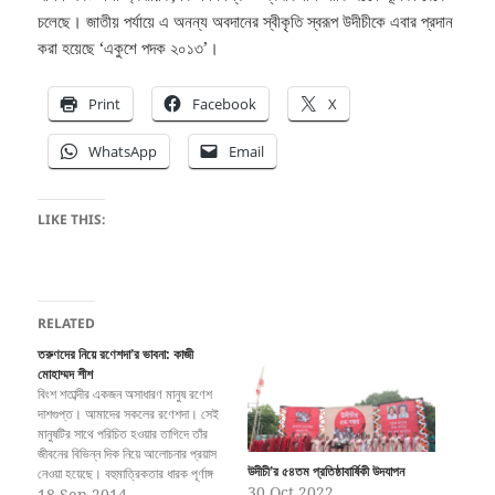
চলেছে। জাতীয় পর্যায়ে এ অনন্য অবদানের স্বীকৃতি স্বরূপ উদীচীকে এবার প্রদান
করা হয়েছে ‘একুশে পদক ২০১৩’।
Print
Facebook
X
WhatsApp
Email
LIKE THIS:
RELATED
তরুণদের নিয়ে রণেশদা’র ভাবনা: কাজী
মোহাম্মদ শীশ
বিংশ শতাব্দীর একজন অসাধারণ মানুষ রণেশ
দাশগুপ্ত। আমাদের সকলের রণেশদা। সেই
মানুষটির সাথে পরিচিত হওয়ার তাগিদে তাঁর
জীবনের বিভিন্ন দিক নিয়ে আলোচনার প্রয়াস
উদীচী’র ৫৪তম প্রতিষ্ঠাবার্ষিকী উদযাপন
নেওয়া হয়েছে। বহুমাত্রিকতার ধারক পূর্ণাঙ্গ
30 Oct 2022
মানুষটাকে নিজের মধ্যে ধারণ করার ক্ষমতার
18 Sep 2014