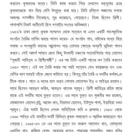
করতেন কৃষকদের মধ্যে। তিনি কাজ করতে গিয়ে দেখলেন বক্তৃতার চেয়ে
কৃষকদেরকে গান দিয়ে বেশি উদ্বুদ্ধ করা যায়। তিনি চল্লিশ পঞ্চাশের দশকে
অজস্র গণসঙ্গীত লিখেছেন, সুর করেছেন, গেয়েছেন। নিজে ছিলেন শিল্পী।
পাশাপাশি নিকট অতীতেই ছিল গণনাট্য সংঘের অভিজ্ঞতা।
১৯৫৬’র ঢাকা জেলা কৃষক সম্মেলন থেকে সত্যেন দা এমন একটি সাংস্কৃতিক
সংগঠন তৈরির তাগিদ হৃদয়ে লালন করেন- যে সংগঠন গান, নাটকের মধ্যে দিয়ে
সমাজ ও সংস্কৃতি বদলের আন্দোলন গড়ে তোলার ক্ষেত্রে অগ্রণী ভূমিকা পালন
করবে। সেই আদর্শ সামনে রেখে কিছু উৎসাহী তরুণের সহযোগিতায় গড়ে তোলেন
“সৃজনী সাহিত্য ও শিল্পীগোষ্ঠী”। এর পর তিনি একটি গানের দল তৈরি করলেন
১৯৫৮ সালে। এই দল তৈরি করার পর পরই সত্যেন সেন কারারুদ্ধ হন এবং
বেশির ভাগ সময়ই তাঁকে জেলে কাটাতে হয়। কিন্তু তাঁর তৈরি এ দলটির কর্মকাণ্ড
টিকে থাকে। গানে এ দলের হাল ধরেন গোলাম মোহাম্মদ ইদু ও সাইদুর রহমান।
সাথে ছিলেন আবদুল করিম, আবদুল খালেক প্রমুখ। শিল্পী জাহিদুর রহিম মাঝে
মাঝে এই দলটির সাথে যুক্ত হতেন। এর সাথে যুক্ত হন সৃজনীর শুভ রহমান,
মোজাম্মেল হোসেন মন্টু, আবেদ খান, নিয়ামত হোসেন, ইউসুফ পাশা, ইয়াহিয়া বখত
প্রমুখ। এঁরা সবাই ছিলেন লেখক সাহিত্যিক কবি ও গল্পকার। ১৯৫৮ থেকে
১৯৬৮ পর্যন্ত এই নামহীন দলটি বিভিন্ন কৃষক সমাবেশে ও শ্রমিক জমায়েতে গান
গেয়েছে। ১৯৬৫-৬৭ তে এর সাথে যুক্ত হন বদরুল আহসান খান, মোস্তফা
ওয়াহিদ খান, রাজিয়া বেগম, আখতার হুসেন, পারভেজ শামসুদ্দিন, মজনু মনির