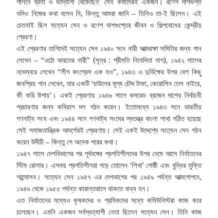
পালনে ব্রতী ও উদ্যোগী থেকেছেন’ সেই কর্মীদেরই একজন। রণেশ দাশগুপ্ত
যদিও নিজের কথা বলেন নি, কিন্তু আমরা জানি – তিনিও তা-ই ছিলেন। এই
চেতনাই ছিল সত্যেন সেন ও রণেশ দাশগুপ্তের জীবন ও শিল্পবোধের কেন্দ্রীয়
প্রেরণা।
এই প্রেরণার তাগিদেই সত্যেন সেন ১৯৪০ সনে নারী আত্মরক্ষা সমিতির জন্য গান
লেখেন – “ওঠো ভারতের নারী” (সূত্র : শ্রীমতি নিবেদিতা নাগ), ১৯৪২ সালের
নভেম্বরে লেখেন “লীগ কংগ্রেস এক হও”, ১৯৪৩ এ দুর্ভিক্ষের উপর বেশ কিছু
জনপ্রিয় গান লেখেন, যার একটি ‘চাউলের মূল্য চৌদ্দ টাকা, কেরোসিন তেল নাইরে,
কী করি উপায়’। একই প্রেরণায় ১৯৪৬ সালে কমরেড ব্রজেন দাশের নির্বাচনী
প্রচারণার জন্য কবিয়াল দল গঠন করেন। ইতোমধ্যে ১৯৪৩ সনে ভারতীয়
গণনাট্য সংঘ এবং ১৯৪৪ সনে গণনাট্য সংঘের স্বতন্ত্র বাংলা শাখা গঠিত হয়েছে
সেই সমাজতান্ত্রিক আদর্শেরই প্রেরণায়। সেই একই উদ্দেশ্যে সত্যেন সেন গঠন
করেন উদীচী – কিন্তু সে অনেক পরের কথা।
১৯৪৭ সালে দেশবিভাগের পর পূর্ববঙ্গের প্রগতিশীলদের উপর নেমে আসে নির্যাতনের
স্টিম রোলার। এসময় প্রগতিশীলরা গড়ে তোলেন ‘শিখা’ গোষ্ঠী এবং বুদ্ধির মুক্তি
আন্দোলন। সত্যেন সেন ১৯৪৭ এর দেশভাগের পর ১৯৪৯ পর্যন্ত আত্মগোপনে,
১৯৪৯ থেকে ১৯৫৫ পর্যন্ত কারান্তরালে থাকতে বাধ্য হন।
এত নির্যাতনের মধ্যেও কৃষকদের ও শ্রমিকদের মধ্যে কমিউনিস্টরা কাজ করে
চলেছেন। এমনি একজন সর্বস্বত্যাগী নেতা ছিলেন সত্যেন সেন। তিনি কাজ