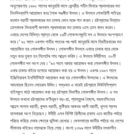
অনুপ্রেরণায় ১৯৯০ সালের জানুয়ারি মাসে কেন্দ্রীয় শহীদ মিনারে প্রথমবারের মত
তিনদিনব্যাপি আয়োজন করে লৈাক সঙঙ্গীত উৎসব। এ উৎসবে লোকশিল্পী সাইদুর
রহমান বয়াতী প্রথমবারের মত ঢাকার কোন মঞ্চে গান করেন। চট্টগ্রামের বিখ্যাত
ঢোলবাদক বিনয়বাশী জলদাস প্রথমবারের মত ঢাকায় এসে ঢোল বাদন করেন।
এবারে দেশের বিভিন্ন প্রান্ত থেকে ১৬টি লোকসংস্কৃতি দল এ উৎসবে অংশগ্রহণ
করে।’ ৯১ সালে এরশাদ শাহীর পতনের পর পরই জানুয়ারি মাসে দ্বিতীয়বারের মত
আয়োজিত হয় লোকসঙ্গীত উৎসব। লোকসঙ্গীত উৎসবে এবারে ঢাকার বারে থেকে
নতুন করে যুক্ত হন সিলেটের শাহ আব্দুল করিম। এ উৎসবে উদীচীসহ ৩০টি
লোকসঙ্গীত দল অংশ নেয়। ’৯৩ সালে আবার আয়োজন করা লোকসঙ্গীত উৎসব।
এবার ঢাকার বাইরে যশোরে আয়োজন করা হয় এ উৎসব। এরপর ১৯৯৭ সালে
ইঞ্জিনিয়ারস ইনস্টিটিউটে আয়োজন করা হয় লোকসঙ্গীত উৎসবের। এ উৎসবের
আহবায়ক ছিলেন সোহরাব উদ্দিন। সম্ভবত এ বারেই চট্টগ্রামে মিউনিসিপ্যাল
হাইস্কুল মাঠে আয়োজন করা হয় চট্টগ্রাম বিভাগীয় লোকসঙ্গীত উৎসব। এ সব
উৎসবে কখনো চট্টগ্রামের ফণীভূষণ বড়–য়া, শ্যামসুন্দর বৈষ্ণব, ময়মনসিংহের
আব্দুস সালাম বয়াতী, কুদ্দস বয়াতী, কুষ্টিয়ার আকবর আলী বয়াতী, খূলনা স্বপন
হালদাররা অংশ নিয়েছেন। উদীচী এসব বিশিষ্ট শিল্পীদের ঢাকায এনে জাতীয় পর্যায়ে
পরিচয় করিয়ে দেবার ক্ষেত্রে ভূমিকা রেখেছে। কেবলমাত্র জাতীয় পর্যায়ে নয় দেশের
সীমানার বাইরেও তাদেরকে নিয়ে গেছে। বাংলা ১৩৯৯ সালে উদীচীর তৎকালীন