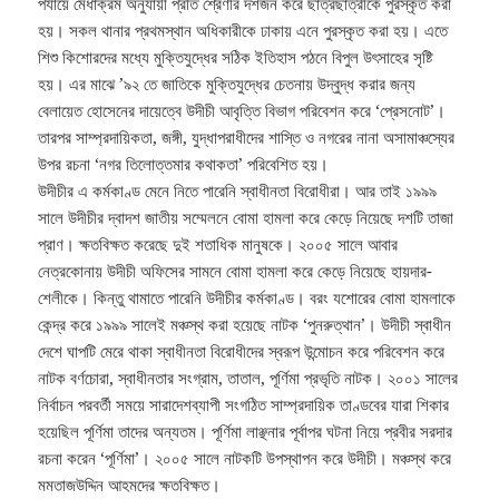
পর্যায়ে মেধাক্রম অনুযায়ী প্রতি শ্রেণীর দশজন করে ছাত্রছাত্রীকে পুরস্কৃত করা
হয়। সকল থানার প্রথমস্থান অধিকারীকে ঢাকায় এনে পুরস্কৃত করা হয়। এতে
শিশু কিশোরদের মধ্যে মুক্তিযুদ্ধের সঠিক ইতিহাস পঠনে বিপুল উৎসাহের সৃষ্টি
হয়। এর মাঝে ’৯২ তে জাতিকে মুক্তিযুদ্ধের চেতনায় উদ্বুদ্ধ করার জন্য
বেলায়েত হোসেনের দায়েত্বে উদীচী আবৃত্তি বিভাগ পরিবেশন করে ‘প্রেসনোট’।
তারপর সাম্প্রদায়িকতা, জঙ্গী, যুদ্ধাপরাধীদের শাস্তি ও নগরের নানা অসামাঞ্চস্যের
উপর রচনা ‘নগর তিলোত্তমার কথাকতা’ পরিবেশিত হয়।
উদীচীর এ কর্মকাণ্ড মেনে নিতে পারেনি স্বাধীনতা বিরোধীরা। আর তাই ১৯৯৯
সালে উদীচীর দ্বাদশ জাতীয় সম্মেলনে বোমা হামলা করে কেড়ে নিয়েছে দশটি তাজা
প্রাণ। ক্ষতবিক্ষত করেছে দুই শতাধিক মানুষকে। ২০০৫ সালে আবার
নেত্রকোনায় উদীচী অফিসের সামনে বোমা হামলা করে কেড়ে নিয়েছে হায়দার-
শেলীকে। কিন্তু থামাতে পারেনি উদীচীর কর্মকাণ্ড। বরং যশোরের বোমা হামলাকে
কেন্দ্র করে ১৯৯৯ সালেই মঞ্চস্থ করা হয়েছে নাটক ‘পুনরুত্থান’। উদীচী স্বাধীন
দেশে ঘাপটি মেরে থাকা স্বাধীনতা বিরোধীদের স্বরূপ উন্মোচন করে পরিবেশন করে
নাটক বর্ণচোরা, স্বাধীনতার সংগ্রাম, তাতাল, পূর্ণিমা প্রভৃতি নাটক। ২০০১ সালের
নির্বাচন পরবর্তী সময়ে সারাদেশব্যাপী সংগঠিত সাম্প্রদায়িক তাণ্ডবের যারা শিকার
হয়েছিল পূর্ণিমা তাদের অন্যতম। পূর্ণিমা লাঞ্ছনার পূর্বাপর ঘটনা নিয়ে প্রবীর সরদার
রচনা করেন ‘পূর্ণিমা’। ২০০৫ সালে নাটকটি উপস্থাপন করে উদীচী। মঞ্চস্থ করে
মমতাজউদ্দিন আহমদের ক্ষতবিক্ষত।