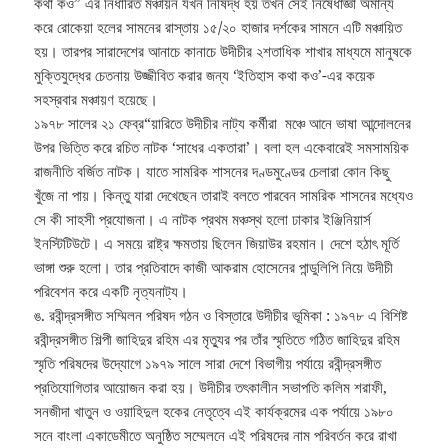
কথা কও” এর নির্ধারিত মঞ্চায়ন যখন নিষিদ্ধ হয় তখন সেই নিষেধাজ্ঞা অমান্য
করে রোকেয়া হলের সামনের রাস্তায় ১৫/২০ হাজার দর্শকের সামনে এটি মঞ্চায়িত
হয়। তারপর সারাদেশের আনাচে কানাচে উদীচীর ২শতাধিক শাখার মাধ্যমে মানুষকে
মুক্তিযুদ্ধের চেতনায় উজ্জীবিত করার জন্য ‘ইতিহাস কথা কও’-এর কয়েক
সহস্রবার মঞ্চায়ণ হয়েছে।
১৯৭৮ সালের ২১ ফেব্র“য়ারিতে উদীচীর নাট্য কর্মীরা মঞ্চে আনে ভাষা আন্দোলনের
উপর ভিত্তি করে রচিত নাটক ‘সাধের একতারা’। বলা হল একেবারেই সমসাময়িক
রাজনীতি বর্জিত নাটক। যাতে সামরিক শাসনের দণ্ডমুণ্ডের চেলারা কোন কিছু
খুঁজে না পায়। কিন্তু যারা দেখেছেন তারাই বলতে পারবেন সামরিক শাসনের মধ্যেও
সে কী সাহসী প্রযোজনা। এ নাটক প্রথম মঞ্চস্থ হলো ঢাকার ইঞ্জিনিয়ার্স
ইনস্টিটিউটে। এ সময়ে রাষ্ট্র ক্ষমতায় ছিলেন জিয়াউর রহমান। দেশে হঠাৎ মূর্তি
ভাঙ্গা শুরু হলো। তার প্রতিবাদে কাজী আকরাম হোসেনের পান্ডুলিপি নিয়ে উদীচী
পরিবেশন করে একটি নৃত্যনাট্য।
ঙ. রবীন্দ্রসঙ্গীত সম্মিলন পরিষদ গঠন ও বিস্তারে উদীচীর ভূমিকা : ১৯৭৮ এ বিশিষ্ট
রবীন্দ্রসঙ্গীত শিল্পী জাহিদুর রহিম এর মৃত্যুর পর তাঁর স্মৃতিতে গঠিত জাহিদুর রহিম
স্মৃতি পরিষদের উদ্যোগে ১৯৭৯ সালে সারা দেশে বিভাগীয় পর্যায়ে রবীন্দ্রসঙ্গীত
প্রতিযোগিতার আয়োজন করা হয়। উদীচীর তৎকালীন সভাপতি কলিম শরাফী,
সনজীদা খাতুন ও ওয়াহিদুল হকের নেতৃত্বে এই কার্যক্রমের এক পর্যায়ে ১৯৮০
সনে বাংলা একাডেমীতে অনুষ্ঠিত সম্মেলনে এই পরিষদের নাম পরিবর্তন করে রাখা