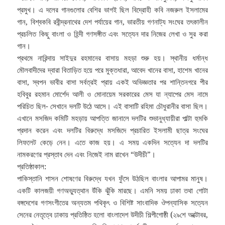
প্রমুখ। এ দলের গানগুলোর বেশির ভাগই ছিল বিদ্রোহী কবি নজরুল ইসলামের
গান, বিশ্বকবি রবীন্দ্রনাথের দেশ পর্যায়ের গান, ভারতীয় গণনাট্য সংঘের তৎকালীন
প্রচলিত কিছু বাংলা ও হিন্দী গণসঙ্গীত এবং সত্যেন দার নিজের লেখা ও সুর করা
গান।
প্রথমে নারিন্দায় সাইদুর রহমানের বাসায় মহড়া শুরু হয়। স্থানীয় ধর্মান্ধ
মৌলবাদীদের দ্বারা বিতাড়িত হয়ে পরে মুক্তধারা, আবেদ খানের বাসা, হাশেম খানের
বাসা, স্বপন ভাবীর বাসা সর্বত্রই প্রায় একই অভিজ্ঞতার পর শান্তিনগরে পীর
হবিবুর রহমান মোর্শেদ আলী ও মোনায়েম সরকারের মেস যা ন্যাপের মেস নামে
পরিচিত ছিল- সেখানে দলটি উঠে আসে। এই বাসাটি রহিমা চৌধুরানীর বাসা ছিল।
এখানে মসজিদ কমিটি মহড়ায় আপত্তি জানালে দলটির শুভানুধ্যায়ীরা পাল্টা হুমকি
প্রদান করেন এবং দলটির বিরুদ্ধে মসজিদে প্রচারিত ইসলামী ছাত্র সংঘের
লিফলেট কেড়ে নেন। এতে কাজ হয়। এ সময় একদিন সত্যেন দা দলটির
নামকরণের প্রস্তাব দেন এবং নিজেই নাম রাখেন “উদীচী”।
প্রতিষ্ঠাকাল:
পাকিস্তানি শাসন শোষণের বিরুদ্ধে যখন ফুঁসে উঠছিল বাংলার আপামর মানুষ।
একটি কালজয়ী গণঅভ্যুত্থান উঁকি ঝুঁকি মারছে। এমনি সময় ঢাকা তথা গোটা
বঙ্গদেশের গণসংগীতের অন্যতম পথিকৃৎ ও বিশিষ্ট সাংবাদিক ঔপন্যাসিক সত্যেন
সেনের নেতৃত্বে ঢাকায় প্রতিষ্ঠিত হলো বাংলাদেশ উদীচী শিল্পীগোষ্ঠী (২৯শে অক্টোবর,