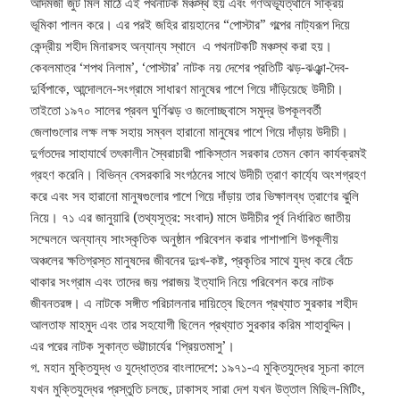
আদমজী জুট মিল মাঠে এই পথনাটক মঞ্চস্থ হয় এবং গণঅভ্যূত্থানে সক্রিয়
ভূমিকা পালন করে। এর পরই জহির রায়হানের “পোস্টার” গল্পের নাট্যরূপ দিয়ে
কেন্দ্রীয় শহীদ মিনারসহ অন্যান্য স্থানে এ পথনাটকটি মঞ্চস্থ করা হয়।
কেবলমাত্র ‘শপথ নিলাম’, ‘পোস্টার’ নাটক নয় দেশের প্রতিটি ঝড়-ঝঞ্ঝা-দৈব-
দুর্বিপাকে, আন্দোলনে-সংগ্রামে সাধারণ মানুষের পাশে গিয়ে দাঁড়িয়েছে উদীচী।
তাইতো ১৯৭০ সালের প্রবল ঘুর্ণিঝড় ও জলোচ্ছ্বাসে সমুদ্র উপকূলবর্তী
জেলাগুলোর লক্ষ লক্ষ সহায় সম্বল হারানো মানুষের পাশে গিয়ে দাঁড়ায় উদীচী।
দুর্গতদের সাহাযার্থে তৎকালীন স্বৈরাচারী পাকিস্তান সরকার তেমন কোন কার্যক্রমই
গ্রহণ করেনি। বিভিন্ন বেসরকারি সংগঠনের সাথে উদীচী ত্রাণ কার্য্যে অংশগ্রহণ
করে এবং সব হারানো মানুষগুলোর পাশে গিয়ে দাঁড়ায় তার ভিক্ষালব্ধ ত্রাণের ঝুলি
নিয়ে। ৭১ এর জানুয়ারি (তথ্যসূত্র: সংবাদ) মাসে উদীচীর পূর্ব নির্ধারিত জাতীয়
সম্মেলনে অন্যান্য সাংস্কৃতিক অনুষ্ঠান পরিবেশন করার পাশাপাশি উপকূলীয়
অঞ্চলের ক্ষতিগ্রস্ত মানুষদের জীবনের দুঃখ-কষ্ট, প্রকৃতির সাথে যুদ্ধ করে বেঁচে
থাকার সংগ্রাম এবং তাদের জয় পরাজয় ইত্যাদি নিয়ে পরিবেশন করে নাটক
জীবনতরঙ্গ। এ নাটকে সঙ্গীত পরিচালনার দায়িত্বে ছিলেন প্রখ্যাত সুরকার শহীদ
আলতাফ মাহমুদ এবং তার সহযোগী ছিলেন প্রখ্যাত সুরকার করিম শাহাবুদ্দিন।
এর পরের নাটক সুকান্ত ভট্টাচার্যের ‘প্রিয়তমাসু’।
গ. মহান মুক্তিযুদ্ধ ও যুদ্ধোত্তর বাংলাদেশে: ১৯৭১-এ মুক্তিযুদ্ধের সূচনা কালে
যখন মুক্তিযুদ্ধের প্রস্তুতি চলছে, ঢাকাসহ সারা দেশ যখন উত্তাল মিছিল-মিটিং,