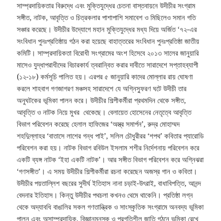
সাম্প্রদায়িকতার বিরুদ্ধে এবং মুক্তিযুদ্ধের চেতনা বাস্তবায়নে উদীচীর সংগ্রাম
সঙ্গীত, নাটক, আবৃত্তি ও চিত্রকলার পাশাপাশি সমাবেশ ও মিছিলেও সমান গতি
সঞ্চার করেছে। উদীচীর উদ্যোগে মহান মুক্তিযুদ্ধের মধ্য দিয়ে অর্জিত ‘৭২-এর
সংবিধান পুনঃপ্রতিষ্ঠায় গঠন করা হয়েছে বাহাত্তরের সংবিধান পুনঃপ্রতিষ্ঠা জাতীয়
কমিটি। সাম্প্রদায়িকতা বিরোধী সংগ্রামের অংশ হিসেবে ২০১৩ সালের জানুয়ারি
মাসেও যুদ্ধাপরাধীদের বিচারকার্য ত্বরান্বিত করার দাবীতে সারাদেশে সপ্তাহব্যাপী
(১২-১৮) কর্মসূচি পালিত হয়। এরপর ৫ জানুয়ারি কাদের মোল্লার রায় ঘোষণা
করলে শাহবাগ গণজাগরণ মঞ্চসহ সারাদেশে যে অগ্নিস্ফুরণ ঘটে উদীচী তার
অনুঘটকের ভূমিকা পালন করে। উদীচীর শিল্পীকর্মীরা প্রথমদিন থেকে সঙ্গীত,
আবৃত্তি ও নাটক নিয়ে মুখর থেকেছে। বেলায়েত হোসেনের নেতৃত্বে আবৃত্তি
বিভাগ পরিবেশন করেছে হেলাল হাফিজের ‘অস্ত্র সমার্পন’, রুদ্র মোহাম্মদ
শহদিুল্লাহর ‘বাতাসে লাশের গন্ধ পাই’, সলিল চৌধুরীরর ‘শপথ’ কবিতার প্যারোডি
পরিবেশন করা হয়। নাটক বিভাগ রবিউল ইসলাম শশীর নির্দেশনায় পরিবেশন করে
একটি ব্যঙ্গ নাটক ‘ইহা একটি নাটক’। আর সঙ্গীত বিভাগ পরিবেশন করে অগ্নিঝরা
‘গণসঙ্গীত’। এ সময় উদীচীর শিল্পীকর্মীরা রচনা করেছেন অজস্র গান ও কবিতা।
উদীচীর পয়তাল্লিশ বছরের সুদীর্ঘ ইতিহাস নানা চড়াই-উৎরাই, বাধাবিপত্তি, আনন্দ
বেদনার ইতিহাস। কিন্তু উদীচীর পথচলা কখনও থেমে থাকেনি। প্রতিষ্ঠা লগ্ন
থেকে অদ্যাবধি বাঙালির সকল গণতান্ত্রিক ও সাংস্কৃতিক সংগ্রামে অনবদ্য ভূমিকা
পালন এবং অসাম্প্রদায়িক, বিজ্ঞানমনস্ক ও প্রগতিশীল জাতি গঠনে ভূমিকা রেখে