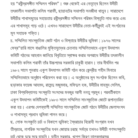
হয় “রবীন্দ্রসঙ্গীত সম্মিলন পরিষদ”। শুরু থেকেই এর নেতৃত্বে ছিলেন উদীচী
তৎকালীন সভাপতি কলিম শরাফী, ছায়ানটের সভাপতি সনজীদা খাতুন। সারাদেশে
উদীচীর শাখাসমূহের সহায়তায় রবীন্দ্রসঙ্গীত সম্মিলন পরিষদ বিস্তৃতি লাভ করে এবং
এর শাখাসমূহ গড়ে ওঠে। এখনও সারাদেশে উদীচীর নেতা-কর্মীবৃন্দই এই সংগঠনের
মূল সহায়ক শক্তি।
চ. সম্মিলিত সাংস্কৃতিক জোট গঠন ও বিস্তারে উদীচীর ভূমিকা : ১৯৭৬ সালের
ফেব্র“য়ারি মাসে বাঙালির মুক্তিযুদ্ধের চেতনায় সম্মিলিতভাবে একুশ উদযাপন
কমিটি গঠনের আহবান জানিয়ে বিবৃতিতে স্বাক্ষর করার অপরাধে উদীচীর তৎকালীন
সভাপতি কলিম শরাফী তাঁর উচ্চপদের সরকারি চাকুরী হারান। তার দীর্ঘদিন পর
১৯৮২ সালে পুনরায় একুশ উদযাপন কমিটি গঠন করে কেন্দ্রীয় শহীদ মিনারে
সম্মিলিতভাবে অনুষ্ঠান পরিবেশন করা হয়। এ অনুষ্ঠানের মূল সংগঠক ছিলেন কবি,
ছড়াকার ফয়েজ আহমদ, রামেন্দু মজুমদার, মফিদুল হক, উদীচীর মাহমুদ সেলিম,
ঢাকা বিশ্ববিদ্যালয় সংস্কৃতি সংসদের মনজুর আলী ননতু প্রমুখ। পরবর্তীকালে
একুশ উদযাপন কমিটিকেই ১৯৮৩ সালে সম্মিলিত সাংস্কৃতিক জোটে রূপান্তরিত
করা হয়। এরপর দেশব্যাপী সম্মিলিত সাংস্কৃতিক জোট গঠনে উদীচীর জেলাসংসদ
ও শাখাসমূহ প্রধান ভূমিকা পালন করে।
ছ. লোক সংস্কৃতি চর্চা ও বিকাশে ভূমিকা: স্বৈরাচার বিরোধী সংগ্রাম যখন
তীব্রতর, নাগরিক সংস্কৃতির যখন জোয়ার চরছে সর্বত্র তখনও উদীচী গণসংস্কৃতি
চর্চা থেকে দুরে সরে যায়নি। যতীন সরকার, খগেশ কিরণ তালুকদারদের