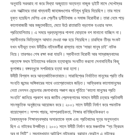
অনুযায়ি সরবরাহ না করে মিথ্যা অজুহাতে অত্যন্ত নাজুক দুইটি মাসে সেপ্টেম্বর
এবং অক্টোবরে তারা খাদ্যবাহী জাহাজগুলোর গতিমুখ ঘুরিয়ে দিয়েছিল। তার সাথে
যুক্ত হয়েছিল দেশিয় এক শ্রেণীর দুর্নীতিবাজ ও সমাজ বিরোধীরা। তারা নেমে পড়ে
কালোবাজারী আর মজুতদারীতে, মেতে উঠে রাতারাতি বড়লোক হওয়ার অসৎ
প্রতিযোগিতায়। এ সময়ে দ্রব্যমূল্যের পাগলা ঘোড়াকে বশ মানানো যাচ্ছিল না।
স্বাধীনতার ভিত্তিমূলে আঘাত দেওয়া শুরু হয়ে গিয়েছিল। চারদিকে তীব্র সংকট
যখন ঘনীভূত তখন উদীচীর নাট্যকর্মীরা রাস্তায় নামে ‘সাচ্চা মানুষ চাই’ নাটক
নিয়ে। তারপরও শেষ রক্ষা করা যায়নি। স্বাধীনতা বিরোধী আর সাম্রাজ্যবাদের
প্রত্যক্ষ মদদে ইতিহাসের বর্বরতম হত্যাকান্ড সংঘটিত করলো সেনাবাহিনীর কিছু
কুলাঙ্গার। বঙ্গবন্ধুকে সপরিবারে হত্যা করা হলো।
উদীচী বিশ্বাস করে আন্তর্জাতিকতাবাদে। সারাবিশ্বের নির্যাতিত মানুষের প্রতি তাঁর
সংহতি জন্মের অঙ্গিকারের সাথে ওতপ্রোতভাবে জড়িত। আফ্রিকার কালোমানুষের
নেতা নেলসন মেন্ডেলার জেলাখানায় পঞ্চাশ বছর পূর্তিতে ‘কালো মানুষের প্রতি
সংহতি’ জানিয়ে প্রকাশ করে জাতীয প্রেসক্লাবের সামনে উদীচী চত্বরে প্রতিবাদী
সাংস্কৃতিক অনুষ্ঠানের আয়োজন করে। ২০০১ সালে উদীচী নির্মাণ করে পথনাটক
বায়োস্কোপ। সম্পদ পাচার, সাম্প্রদায়িকতা, শিক্ষার বাণিজ্যিকিকরণ ও
বৈষম্যমূলক শিক্ষাব্যবস্থার অসারতাকে ব্যঙ্গ এবং প্রতিবাদের সূত্র অনুসন্ধান
ছিল এ নাটকের উপজীব্য। ২০০১ সালে উদীচী নির্মাণ করে মঞ্চনাটক “দ্য ফ্রিডম
অব দা সিটি”। স্বনামখ্যাত আইরিশ নাট্যকার ব্রায়ান ফ্রেইল এ নাটকের