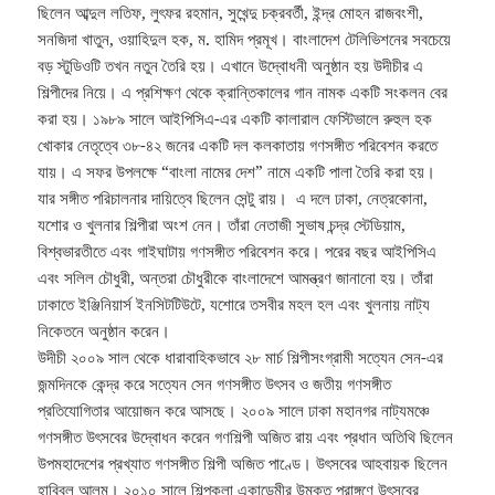
ছিলেন আব্দুল লতিফ, লুৎফর রহমান, সুখেন্দু চক্রবর্তী, ইন্দ্র মোহন রাজবংশী,
সনজিদা খাতুন, ওয়াহিদুল হক, ম. হামিদ প্রমূখ। বাংলাদেশ টেলিভিশনের সবচেয়ে
বড় স্টুডিওটি তখন নতুন তৈরি হয়। এখানে উদ্বোধনী অনুষ্ঠান হয় উদীচীর এ
শিল্পীদের নিয়ে। এ প্রশিক্ষণ থেকে ক্রান্তিকালের গান নামক একটি সংকলন বের
করা হয়। ১৯৮৯ সালে আইপিসিএ-এর একটি কালারাল ফেস্টিভালে রুহুল হক
খোকার নেতৃত্বে ৩৮-৪২ জনের একটি দল কলকাতায় গণসঙ্গীত পরিবেশন করতে
যায়। এ সফর উপলক্ষে “বাংলা নামের দেশ” নামে একটি পালা তৈরি করা হয়।
যার সঙ্গীত পরিচালনার দায়িত্বে ছিলেন সেন্টু রায়। এ দলে ঢাকা, নেত্রকোনা,
যশোর ও খুলনার শিল্পীরা অংশ নেন। তাঁরা নেতাজী সুভাষ চন্দ্র স্টেডিয়াম,
বিশ্বভারতীতে এবং গাইঘাটায় গণসঙ্গীত পরিবেশন করে। পরের বছর আইপিসিএ
এবং সলিল চৌধুরী, অন্তরা চৌধুরীকে বাংলাদেশে আমন্ত্রণ জানানো হয়। তাঁরা
ঢাকাতে ইঞ্জিনিয়ার্স ইনসিটটিউটে, যশোরে তসবীর মহল হল এবং খুলনায় নাট্য
নিকেতনে অনুষ্ঠান করেন।
উদীচী ২০০৯ সাল থেকে ধারাবাহিকভাবে ২৮ মার্চ শিল্পীসংগ্রামী সত্যেন সেন-এর
জন্মদিনকে কেন্দ্র করে সত্যেন সেন গণসঙ্গীত উৎসব ও জতীয় গণসঙ্গীত
প্রতিযোগিতার আয়োজন করে আসছে। ২০০৯ সালে ঢাকা মহানগর নাট্যমঞ্চে
গণসঙ্গীত উৎসবের উদ্বোধন করেন গণশিল্পী অজিত রায় এবং প্রধান অতিথি ছিলেন
উপমহাদেশের প্রখ্যাত গণসঙ্গীত শিল্পী অজিত পাণ্ডে। উৎসবের আহবায়ক ছিলেন
হাবিবুল আলম। ২০১০ সালে শিল্পকলা একাডেমীর উন্মুক্ত প্রাঙ্গণে উৎসবের