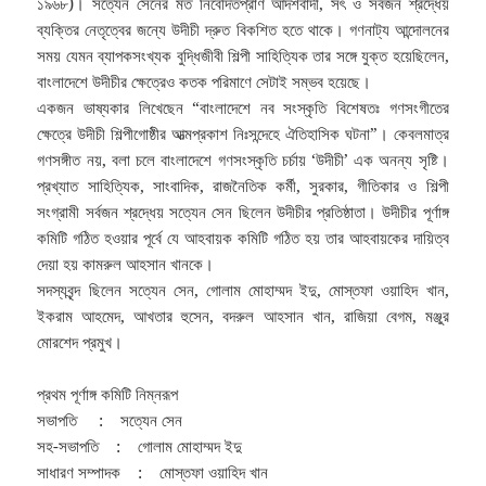
১৯৬৮)। সত্যেন সেনের মত নিবেদিতপ্রাণ আদর্শবাদী, সৎ ও সর্বজন শ্রদ্ধেয়
ব্যক্তির নেতৃত্বের জন্যে উদীচী দ্রুত বিকশিত হতে থাকে। গণনাট্য আন্দোলনের
সময় যেমন ব্যাপকসংখ্যক বুদ্ধিজীবী শিল্পী সাহিত্যিক তার সঙ্গে যুক্ত হয়েছিলেন,
বাংলাদেশে উদীচীর ক্ষেত্রেও কতক পরিমাণে সেটাই সম্ভব হয়েছে।
একজন ভাষ্যকার লিখেছেন “বাংলাদেশে নব সংস্কৃতি বিশেষতঃ গণসংগীতের
ক্ষেত্রে উদীচী শিল্পীগোষ্ঠীর আত্মপ্রকাশ নিঃসন্দেহে ঐতিহাসিক ঘটনা”। কেবলমাত্র
গণসঙ্গীত নয়, বলা চলে বাংলাদেশে গণসংস্কৃতি চর্চায় ‘উদীচী’ এক অনন্য সৃষ্টি।
প্রখ্যাত সাহিত্যিক, সাংবাদিক, রাজনৈতিক কর্মী, সুরকার, গীতিকার ও শিল্পী
সংগ্রামী সর্বজন শ্রদ্ধেয় সত্যেন সেন ছিলেন উদীচীর প্রতিষ্ঠাতা। উদীচীর পূর্ণাঙ্গ
কমিটি গঠিত হওয়ার পূর্বে যে আহবায়ক কমিটি গঠিত হয় তার আহবায়কের দায়িত্ব
দেয়া হয় কামরুল আহসান খানকে।
সদস্যবৃন্দ ছিলেন সত্যেন সেন, গোলাম মোহাম্মদ ইদু, মোস্তফা ওয়াহিদ খান,
ইকরাম আহমেদ, আখতার হুসেন, বদরুল আহসান খান, রাজিয়া বেগম, মঞ্জুর
মোরশেদ প্রমুখ।
প্রথম পূর্ণাঙ্গ কমিটি নিম্নরূপ
সভাপতি : সত্যেন সেন
সহ-সভাপতি : গোলাম মোহাম্মদ ইদু
সাধারণ সম্পাদক : মোস্তফা ওয়াহিদ খান