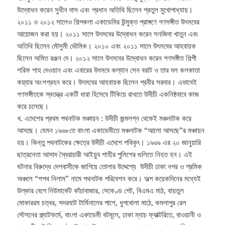
উদ্বোধন করেন সুধীন দাস এবং প্রধান অতিথি ছিলেন প্রতুল মুখোপাধ্যায়।
২০১১ ও ২০১২ সালেও শিল্পকলা একাডেমির উন্মুক্ত প্রাঙ্গণে গণসঙ্গীত উৎসবের
আয়োজন করা হয়। ২০১১ সালে উৎসবের উদ্বোধন করেন সনজিদা খাতুন এবং
অতিথি ছিলেন মৌসুমী ভৌমিক। ২০১০ এবং ২০১১ সালে উৎসবের আহবায়ক
ছিলেন অমিত রঞ্জন দে। ২০১২ সালে উৎসবের উদ্বোধন করেন গণসঙ্গীত শিল্পী
শরিফ শাহ দেওয়ান এবং এবারের উৎসবে কল্যান সেন বরাট ও তার দল কলকাতা
কয়্যার অংশগ্রহন করে। উৎসবের আহবায়ক ছিলেন প্রবীর সরদার। এভাবেই
গণসঙ্গীতকে স্বতন্ত্র একটি ধারা হিসেবে টিকিয়ে রাখতে উদীচী একনিষ্ঠবাবে কাজ
করে চলেছে।
খ. এদেশের প্রথম পথনাটক মঞ্চায়ন : উদীচী জন্মলগ্ন থেকেই মঞ্চনাটক করে
আসছে। যেমন ১৯৬৮তে বাংলা একাডেমীতে মঞ্চনাটক “আলো আসছে”র মঞ্চায়ন
হয়। কিন্তু পথনাটকের ক্ষেত্রে উদীচী এদেশে পথিকৃৎ। ১৯৬৯ এর ২০ জানুয়ারি
ছাত্রনেতা আসাদ স্বৈরাচারী আইয়ুব শাহীর পুলিশের গুলিতে নিহত হন। এই
ঘটনার বিরুদ্ধে দেশবাসীকে জাগিয়ে তোলার উদ্দেশ্যে উদীচী ঢাকা নগর ও শ্রমিক
অঞ্চলে “শপথ নিলাম” নামে পথনাটক পরিবেশন করে। অল্প কয়েকদিনের মধ্যেই
উল্কার বেগে নিউমার্কেট কাঁচাবাজার, সেকেণ্ড গেট, বিএমএ মাঠ, বায়তুল
মোকাররম চত্বর, সদরঘাট টার্মিনালের পাশে, ধুপখোলা মাঠে, কমলাপুর রেল
স্টেশনের প্ল্যাটফর্মে, বাংলা একাডেমী বটমূলে, ঢাকা ম্যাচ ফ্যাক্টরিতে, বাওয়ানী ও