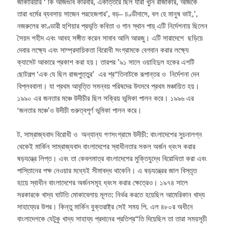
জাকারিয়ার ‘ কি আজগুবি কারবার, একাত্তরে ছিল যারা খুনি রাজাকার, আজকে
তারা ধর্মের ব্যবসায় সাজেন পরহেজগার’, বড়– চণ্ডীদাসে, বল হে মানুষ ভাই,’,
নজরুলের কাণ্ডারী হুশিয়ার প্রভৃতি কবিতা ও গান স্থান পায়্ এটি নির্দেশনায় ছিলেন
সৈয়দ শহীদ এবং আবহ সঙ্গীত করেন সাবাব আলি আরজু। এটি সারাদেশে ছড়িয়ে
দেবার লক্ষ্যে এবং সাম্প্রদায়িকতা বিরোধী সংগ্রামকে বেগবান করার লক্ষ্যে
ক্যাসেট আকারে প্রকাশ করা হয়। তারপর ’৯১ সালে ওয়াহিদুল হকের এশটি
ছোটগল্প ‘এক যে ছিল রাজপুত্তুর’ এর শ্র“তিনাটকে রূপান্তর ও নির্দেশনা দেন
বিপ্লববালা। যা প্রথম আবৃত্তি সমন্বয় পরিষদের উৎসবে প্রথম মঞ্চায়িত হয়।
১৯৯০ এর জনতার মঞ্চে উদীচীর ছিল সক্রিয় ভূমিকা পালন করে। ১৯৯৬ এর
‘জনতার মঞ্চে’ও উদীচী গুরুত্বপূর্ণ ভূমিকা পালন করে।
ট. সাম্রাজ্যবাদ বিরোধী ও অন্যান্য গণসংগ্রামে উদীচী: বাংলাদেশের সুচনালগ্ন
থেকেই মার্কিন সাম্রাজ্যবাদ বাংলাদেশের স্বাধীনতার সকল অর্জন ধ্বংস করার
ষড়যন্ত্রে লিপ্ত। এবং তা কেবলমাত্র বাংলাদেশের মুক্তিযুদ্ধে বিরোধিতা করা এবং
পাস্তিানের পক্ষ নেওয়ার মধ্যেই সীমাবদ্ধ থাকেনি। এ ষড়যন্ত্রের জাল বিস্তৃত
হয়েে স্বাধীন বাংলাদেশের অর্জনসমূহ ধ্বংস করার ক্ষেত্রেও। ১৯৭৪ সালে
সরকারকে খাদ্য ঘাটতি মোকাবেলায় মূলত: নির্ভর করতে হয়েছিল আমেরিকান খাদ্য
সাহায্যের উপর। কিন্তু মার্কিন যুক্তরাষ্ট্র সেই সময় পি. এল ৪৮০র অধীনে
বাংলাদেশকে যেটুকু খাদ্য সাহায্য প্রদানের প্রতিশ্র“তি দিয়েছিল তা তারা সময়সূচী