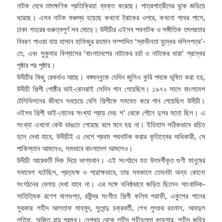
নাটক দেখে তাৎক্ষণিক প্রতিক্রিয়া ব্যক্ত করেছে। পাত্রপাত্রীদের বুকে জড়িয়ে
ধরেছে। এসব নাটক মঞ্চস্থ হয়েছে কখনো ট্রাকের ওপরে, কখনো পথের পাশে,
ঢাকা শহরের গুরুত্বপূর্ণ সব মোড়ে। উদীচীর এইসব পথনাটক ও সঙ্গীতিক তৎপরতার
বিবরণ পাওয়া যায় হাসান হাফিজুর রহমান সম্পাদিত ‘স্বাধীনতা যুদ্ধের দলিলপত্র’-
তে, এবং সুকুমার বিশ্বাসের ‘বাংলাদেশের নাটকের চর্চা ও নাটকের ধারা’ গ্রন্থের
পৃষ্ঠার পর পৃষ্ঠায়।
উদীচীর কিছু রেকর্ডও আছে। বঙ্গবন্ধুকে যেদিন জুলিও কুরি পদকে ভূষিত করা হয়,
উদীচী শিল্পী গোষ্ঠীর ভাই-বোনরাই সেদিন গান গেয়েছিল। ১৯৭২ সালে বাংলাদেশ
টেলিভিশনের জীবনে সবচেয়ে বেশি শিল্পীকে সমবেত করে গান গেয়েছিল উদীচী।
ওইসব শিল্পী ভাই-বোনের সংখ্যা প্রায় দেড় শ’ থেকে পৌনে দুশর মতো ছিল। এ
সংখ্যা এখনো কেউ ভাঙতে পেরেছে বলে মনে হয় না। ইতিহাস সঠিকভাবে রচিত
হলে দেখা যাবে, উদীচীই এ দেশে প্রথম পথনাটক করার কৃতিত্বের অধিকারী, সে
পাকিস্তান আমলেও, সমভাবে বাংলাদেশ আমলেও।
উদীচী আরেকটি দিক দিয়ে ভাগ্যবান। এই সংগঠনে যত উৎসর্গীকৃত গুণী মানুষের
সমাবেশ ঘটেছিল, প্রত্যক্ষ ও পরোক্ষভাবে, তার সমকালে তেমনটা অন্য কোনো
সংগঠনের বেলায় দেখা যাবে না। এর সঙ্গে ঘনিষ্ঠভাবে জড়িত ছিলেন সাংবাদিক-
সাহিত্যিক রণেশ দাশগুপ্ত, রবীন্দ্র সংগীত শিল্পী কলিম শরাফী, একুশের গানের
সুরকার শহীদ আলতাফ মাহমুদ, সুখেন্দু চক্রবর্তী, শেখ লুৎফর রহমান, আবদুল
লতিফ, অজিত রায় প্রমুখ। নেপথ্য থেকে শহীদ শহীদুল্লা কায়সার, শহীদ জহির