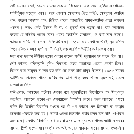
এই মেসের ঘরেই ১৯৬৭ সালের একদিন বিকেলের দিকে এসে হাজির সাংবাদিক-
সাহিত্যিক সত্যেন সেন। সঙ্গে গোলাম মোহাম্মদ (ইদু ভাই), মোস্তফা ওয়াহিদ
খান, বদরুল আহসান খান, রিজিয়া খাতুন, আদমজির গায়ক-শ্রমিক নেতা আবদুল
খালেক। আরও কেউ ছিলেন কী-না, এ মুহূর্তে মনে পড়ছে না। তবে আমাদের
রুমেই যে উদীচীর প্রথম দিনের গানের রিহার্সাল হয়েছিল, সে কথা মনে আছে।
আমরাও সেদিন গানে গলা মিলিয়েছিলাম। সত্যেন দার লেখা ও তাঁরই সুরারোপিত
‘ওরে বঞ্চিত সবহারা দল’ গানটি দিয়েই শুরু হয়েছিল উদীচীর ভবিষ্যৎ যাত্রা।
মনে রাখা দরকার উদীচীর জন্মের ও তার কাজের পরিধি প্রসারের পথ সহজ ছিল না।
সেই কালের পাকিস্তানি পুলিশ বিভাগের চরেরা আমাদের পেছনে লেগেই ছিল।
বিশেষ করে সত্যেন দা আর ইদু ভাই তো মার্কা মারা মানুষ ছিলেন। ১৯৫৮ সালের
আইউবের সামরিক শাসন জারির পর আগে-পিছে করে তাঁদের দুজনকেই জেলে
নেওয়া হয়েছিল।
যাই-হোক, আমাদের নারিন্দার মেসের ঘরে প্রথমদিনের রিহার্সালের পর সিদ্ধান্ত
হয়েছিল, আমাদের গানের এই স্কোয়াডের রিহার্সাল চলবে। ফলে আমাদের এখানে
দুদিন কি তিনদিন রিহার্সাল হওয়ার পর কী এক কারণে যেন রিহার্সাল বা মহড়ার
জায়গার পরিবর্তন করা হয়। আমরা এরপর রিহার্সাল করার জন্য চলে যাই গোপীবাগ
এলাকায়। সেখানে রিহার্সাল করি আমরা একে একে ঘুরেফিরে শাহেদ আলী সাহেবের
বাসায়, শিল্পী হাশেম খান ও তাঁর বড় ভাই ডা. সোলায়মান খানের বাসায়, তৎকালীন