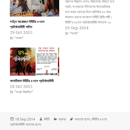
প্রাণের উচ্ছাসে ভেসে, উচ্ছলতায় পরিপূর্ণ হয়ে
লড়াই, সংগ্রামের ইতিহাসের উত্তরাধিকার
বহন করার প্রত্যয় নিয়ে প্রতিষ্ঠার ৪৫ বছর
উদযাপন করলো বাংলাদেশ উদীচী শিল্পীগোষ্ঠী।
বর্ণাঢ্য আয়োজনে উদীচীর ৪৭তম
উদীচী’র ৪৫তম প্রতিষ্ঠাবার্ষিকী উপলক্ষে ২৯
প্রতিষ্ঠাবার্ষিকী পালিত
অক্টোবর মঙ্গলবার বিকাল ৪টায় ঢাকা
19 Sep 2014
29 Oct 2015
বিশ্ববিদ্যালয়ের টিএসসি’র স্বোপার্জিত
In "সংবাদ"
In "সংবাদ"
স্বাধীনতা চত্বরে আয়োজন করা হয় আনন্দ
অনুষ্ঠানমালার। শুরুতেই অনুষ্ঠানমালার
উদ্বোধন করেন বিভিন্ন সময়ে উদীচী’র লড়াই,
…
আগামীকাল উদীচীর ৪৭তম প্রতিষ্ঠাবার্ষিকী
28 Oct 2015
In "সংবাদ বিজ্ঞপ্তি"
Posted
Author
Categories
Tags
18 Sep 2014
উদীচী
প্রবন্ধ
আখতার হুসেন
,
উদীচীর ৪৫তম
on
প্রতিষ্ঠাবার্ষিকী আখতার হুসেন