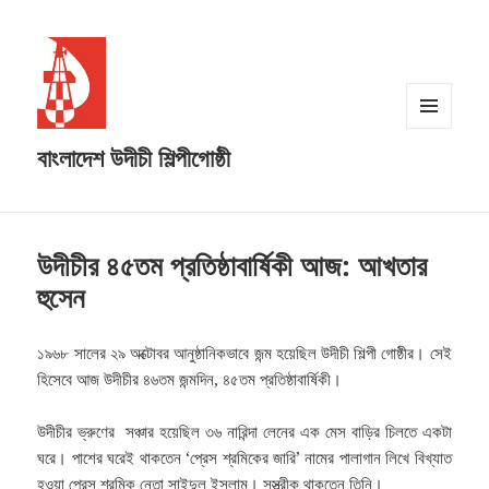
MENU
বাংলাদেশ উদীচী শিল্পীগোষ্ঠী
AND
WIDGETS
উদীচীর ৪৫তম প্রতিষ্ঠাবার্ষিকী আজ: আখতার
হুসেন
১৯৬৮ সালের ২৯ অক্টোবর আনুষ্ঠানিকভাবে জন্ম হয়েছিল উদীচী শিল্পী গোষ্ঠীর। সেই
হিসেবে আজ উদীচীর ৪৬তম জন্মদিন, ৪৫তম প্রতিষ্ঠাবার্ষিকী।
উদীচীর ভ্রুণের সঞ্চার হয়েছিল ৩৬ নারিন্দা লেনের এক মেস বাড়ির চিলতে একটা
ঘরে। পাশের ঘরেই থাকতেন ‘প্রেস শ্রমিকের জারি’ নামের পালাগান লিখে বিখ্যাত
হওয়া প্রেস শ্রমিক নেতা সাইদুল ইসলাম। সস্ত্রীক থাকতেন তিনি।