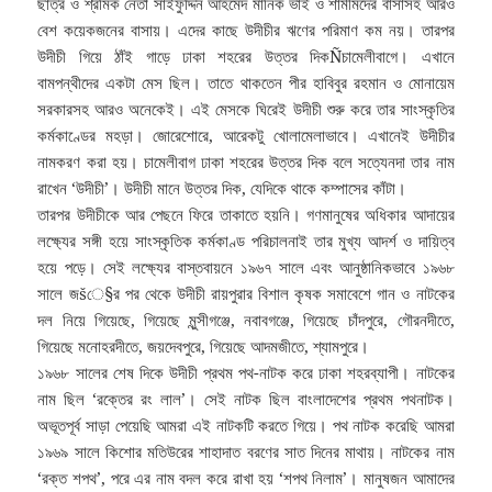
ছাত্র ও শ্রমিক নেতা সাইফুদ্দিন আহমেদ মানিক ভাই ও শামীমদের বাসাসহ আরও
বেশ কয়েকজনের বাসায়। এদের কাছে উদীচীর ঋণের পরিমাণ কম নয়। তারপর
উদীচী গিয়ে ঠাঁই গাড়ে ঢাকা শহরের উত্তর দিকÑচামেলীবাগে। এখানে
বামপন্থীদের একটা মেস ছিল। তাতে থাকতেন পীর হাবিবুর রহমান ও মোনায়েম
সরকারসহ আরও অনেকেই। এই মেসকে ঘিরেই উদীচী শুরু করে তার সাংস্কৃতির
কর্মকাণ্ডের মহড়া। জোরেশোরে, আরেকটু খোলামেলাভাবে। এখানেই উদীচীর
নামকরণ করা হয়। চামেলীবাগ ঢাকা শহরের উত্তর দিক বলে সত্যেনদা তার নাম
রাখেন ‘উদীচী’। উদীচী মানে উত্তর দিক, যেদিকে থাকে কম্পাসের কাঁটা।
তারপর উদীচীকে আর পেছনে ফিরে তাকাতে হয়নি। গণমানুষের অধিকার আদায়ের
লক্ষ্যের সঙ্গী হয়ে সাংস্কৃতিক কর্মকাণ্ড পরিচালনাই তার মুখ্য আদর্শ ও দায়িত্ব
হয়ে পড়ে। সেই লক্ষ্যের বাস্তবায়নে ১৯৬৭ সালে এবং আনুষ্ঠানিকভাবে ১৯৬৮
সালে জšে§র পর থেকে উদীচী রায়পুরার বিশাল কৃষক সমাবেশে গান ও নাটকের
দল নিয়ে গিয়েছে, গিয়েছে মুন্সীগঞ্জে, নবাবগঞ্জে, গিয়েছে চাঁদপুরে, গৌরনদীতে,
গিয়েছে মনোহরদীতে, জয়দেবপুরে, গিয়েছে আদমজীতে, শ্যামপুরে।
১৯৬৮ সালের শেষ দিকে উদীচী প্রথম পথ-নাটক করে ঢাকা শহরব্যাপী। নাটকের
নাম ছিল ‘রক্তের রং লাল’। সেই নাটক ছিল বাংলাদেশের প্রথম পথনাটক।
অভূতপূর্ব সাড়া পেয়েছি আমরা এই নাটকটি করতে গিয়ে। পথ নাটক করেছি আমরা
১৯৬৯ সালে কিশোর মতিউরের শাহাদাত বরণের সাত দিনের মাথায়। নাটকের নাম
‘রক্ত শপথ’, পরে এর নাম বদল করে রাখা হয় ‘শপথ নিলাম’। মানুষজন আমাদের