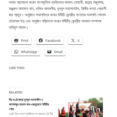
সভায় আলোচনা করেন সাংস্কৃতিক ব্যক্তিত্ব কামাল লোহানী, রামেন্দু মজুমদার,
মঞ্জুরুল আহসান খান, ফকির আলমগীর, বুলবুল মহালানবিস, শিল্পীর কন্যা শ্রেয়শী
রায় প্রমুখ। অনুষ্ঠানে সভাপতিত্ব করেন উদীচী কেন্দ্রীয় সংসদের সভাপতি গোলাম
মোহাম্মদ ইদু এবং অনুষ্ঠান পরিচালনা করেন উদীচীর কেন্দ্রীয় সাধারণ সম্পাদক
হাবিবুল আলম।
Print
Facebook
X
WhatsApp
Email
LIKE THIS:
RELATED
বীর কণ্ঠযোদ্ধা বুলবুল মহলানবীশ ও
আশফাকুর রহমান খান-এরমৃত্যুতে উদীচীর
শোক
একই দিনে মহান স্বাধীনতা সংগ্রামের দুই বীর