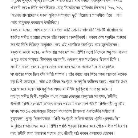
মানুষের মুক্তির স্বপ্ন দেখতেন অজিত রায়। যার কারণে রবীন্দ্র-নজরুল সঙ্গীতে
পারদর্শী হয়েও তিনি গণসঙ্গীতকে বেছে নিয়েছিলেন হাতিয়ার হিসেবে। ’৬৬, ’৬৯,
’৭১সহ বাংলাদেশের সকল মুক্তি সংগ্রামে ছুটে গিয়েছেন গণসঙ্গীত নিয়ে। গান
গেয়ে মানুষকে করেছেন উজ্জীবিত।
বক্তারা বলেন, ‘আমার সোনার বাংলা আমি তোমায় ভালবাসি’ গানটি বাংলাদেশের
জাতীয় সঙ্গীত হওয়ার পেছনে তাঁর অবদান অনস্বীকার্য। কারণ দেশ স্বাধীন হওয়ার
আগেই তিনি বিভিন্ন অনুষ্ঠানে গেয়ে এই গানটিকে জনপ্রিয় করে তুলেছিলেন।
বক্তারা আরো বলেন, অজিত রায় আর দশ জন শিল্পীর মতো নিজেকে শুধু গান গাওয়া
ও সুর করার মধ্যেই সীমাবদ্ধ রাখেননি, একজন দক্ষ সংগঠকও ছিলেন তিনি।
স্বাধীন বাংলা বেতার কেন্দ্র থেকে শুরু করে অনেক প্রগতিশীল সাংস্কৃতিক
সংগঠনের সাথে ছিল তাঁর ঘনিষ্ঠ সম্পর্ক। তাঁর কাছে গান শিখে আজ অনেকে অনেক
বড় শিল্পী হয়েছেন। তাঁর এই জীবন সংগ্রাম সংস্কৃতি কর্মীদের জন্য প্রেরণার উৎস
হয়ে থাকবে বলেও সাংস্কৃতিক অঙ্গনের বিশিষ্ট ব্যক্তিরা মন্তব্য করেন।
বরেণ্য সঙ্গীত শিল্পী, স্বাধীন বাংলা বেতার কেন্দ্রের অন্যতম সংগঠক, উদীচীর
উপদেষ্টা শিল্পী সংগ্রামী অজিত রায়ের প্রয়াণে বাংলাদেশ উদীচী শিল্পীগোষ্ঠী কেন্দ্রীয়
সংসদ গত ১২ সেপ্টেম্বর বিকেলে বাংলাদেশ শিল্পকলা একাডেমীর সঙ্গীত ও
নৃত্যকলা কেন্দ্র মিলনায়তনে “শিল্পী সংগ্রামী অজিত রায়ের প্রতি শ্রদ্ধাঞ্জলি”
অনুষ্ঠানের আয়োজন করে। শিল্পীর প্রতি শ্রদ্ধা নিবেদন করে শোক সঙ্গীত পরিবেশন
করে উদীচী ঢাকা মহানগর সংসদ এবং জীবনী পাঠ করেন বেলায়েত হোসেন।