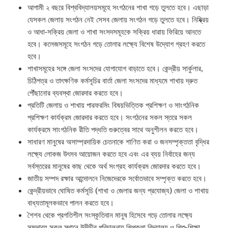
আগামী ২ বছরে বিশ্ববিদ্যালয়সমূহে সংগঠনের শাখা গড়ে তুলতে হবে। এছাড়া
যেসকল জেলায় সংগঠন নেই সেসব জেলায় সংগঠন গড়ে তুলতে হবে। নিষ্ক্রিয়
ও আধা-সক্রিয় জেলা ও শাখা সংসদসমূহকে সক্রিয় ধারায় ফিরিয়ে আনতে
হবে। কলেজসমূহে সংগঠন গড়ে তোলার লক্ষ্যে বিশেষ উদ্যোগ গ্রহণ করতে
হবে।
শাখাসমূহের সঙ্গে জেলা সংসদের যোগাযোগ বাড়াতে হবে। কেন্দ্রীয় সার্কুলার,
চিঠিপত্র ও তাৎক্ষণিক কর্মসূচির বার্তা জেলা সংসদের মাধ্যমে শাখায় দ্রুত
পৌঁছানোর ব্যবস্থা জোরদার করতে হবে।
প্রতিটি জেলায় ও শাখায় পারফরমিং বিষয়ভিত্তিক প্রশিক্ষণ ও সাংগঠনিক
প্রশিক্ষণ কার্যক্রম জোরদার করতে হবে। সংগঠনের সকল স্তরে সকল
কার্যক্রমে সাংগঠনিক রীতি পদ্ধতি গুরুত্বের সাথে অনুশীলন করতে হবে।
সাধারণ মানুষের অসাম্প্রদায়িক চেতনাকে শাণিত করা ও জনসম্পৃক্ততা বৃদ্ধির
লক্ষ্যে লোকজ উৎসব আয়োজন করতে হবে এবং এর ব্যয় নির্বাহের জন্য
সর্বস্তরের মানুষের কাছ থেকে অর্থ সংগ্রহ কার্যক্রম জোরদার করতে হবে।
জাতীয় সম্পদ রক্ষার আন্দোলনে নিজেদেরকে সর্বোতভাবে সম্পৃক্ত করতে হবে।
কেন্দ্রীয়ভাবে ঘোষিত কর্মসূচি (শাখা ও জেলার জন্য প্রযোজ্য) জেলা ও শাখায়
বাধ্যতামূলকভাবে পালন করতে হবে।
শৈশব থেকে প্রগতিশীল সংস্কৃতিবান মানুষ হিসেবে গড়ে তোলার লক্ষ্যে
সম্ভাব্য সকল স্থানে উদীচীর পরিচালনায় শিল্পকলা বিদ্যালয় ও শিশু-শিক্ষা