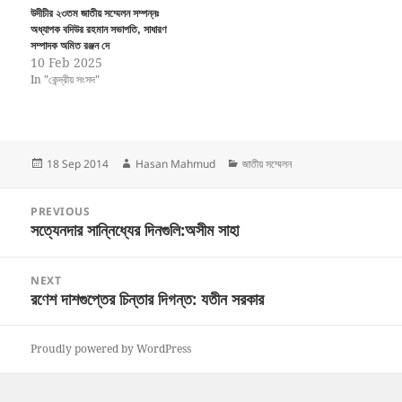
উদীচীর ২৩তম জাতীয় সম্মেলন সম্পন্নঃ
অধ্যাপক বদিউর রহমান সভাপতি, সাধারণ
সম্পাদক অমিত রঞ্জন দে
10 Feb 2025
In "কেন্দ্রীয় সংসদ"
Posted
Author
Categories
18 Sep 2014
Hasan Mahmud
জাতীয় সম্মেলন
on
Post
PREVIOUS
navigation
সত্যেনদার সান্নিধ্যের দিনগুলি:অসীম সাহা
Previous
post:
NEXT
রণেশ দাশগুপ্তের চিন্তার দিগন্ত: যতীন সরকার
Next
post:
Proudly powered by WordPress