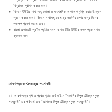
বিদ্যালয় স্থাপন করতে হবে।
বিদেশে উদীচীর শাখা গড়ে তোলা ও সাংগঠনিক যোগাযোগ বৃদ্ধি করার উদ্যোগ
গ্রহণ করতে হবে। বিদেশে শাখাসমূহের মধ্যে সমš^য় রক্ষার জন্য বিশেষ
পদক্ষেপ গ্রহণ করতে হবে।
বাংলা একাডেমী প্রণীত প্রমিত বাংলা বানান-রীতি উদীচীর সকল প্রকাশনায়
ব্যবহৃত হবে।
ঘোষণাপত্র ও গঠনতন্ত্রের সংশোধনী
১। ঘোষণাপত্রে পৃষ্ঠা ৩ প্রথম প্যারা ৪র্থ লাইনে “বাঙালির বিপুল ঐতিহ্যসমৃদ্ধ
সংস্কৃতি” এর পরিবর্তে হবে “আমাদের বিপুল ঐতিহ্যসমৃদ্ধ সংস্কৃতি”।