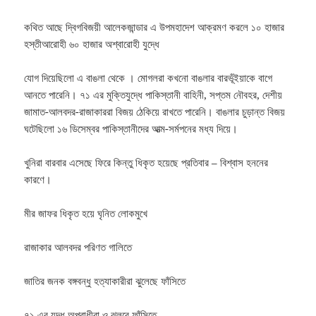
কথিত আছে দ্বিগবিজয়ী আলেকজান্ডার এ উপমহাদেশ আক্রমণ করলে ১০ হাজার
হস্তীআরোহী ৬০ হাজার অশ্বারোহী যুদ্ধে
যোগ দিয়েছিলো এ বাঙলা থেকে । মোগলরা কখনো বাঙলার বারভূঁইয়াকে বাগে
আনতে পারেনি। ৭১ এর মুক্তিযুদ্ধে পাকিস্তানী বাহিনী, সপ্তম নৌবহর, দেশীয়
জামাত-আলবদর-রাজাকাররা বিজয় ঠেকিয়ে রাখতে পারেনি। বাঙলার চুড়ান্ত বিজয়
ঘটেছিলো ১৬ ডিসেম্বর পাকিস্তানীদের আত্ম-সর্মপনের মধ্য দিয়ে।
খুনিরা বারবার এসেছে ফিরে কিন্তু ধিকৃত হয়েছে প্রতিবার – বিশ্বাস হননের
কারণে।
মীর জাফর ধিকৃত হয়ে ঘৃনিত লোকমুখে
রাজাকার আলবদর পরিণত গালিতে
জাতির জনক বঙ্গবন্ধু হত্যাকারীরা ঝুলেছে ফাঁসিতে
৭১ এর যুদ্ধ অপরাধীরা ও ঝুলবে ফাঁসিতে