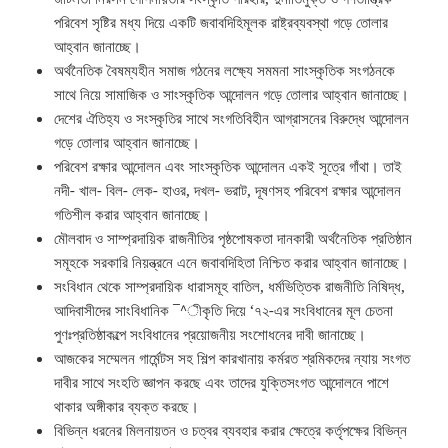
পরিবেশ সৃষ্টির মধ্য দিয়ে একটি জবাবদিহিমূলক রাষ্ট্রব্যবস্থা গড়ে তোলার
আহ্বান জানাচ্ছে।
অর্থনৈতিক বৈষম্যহীন সমাজ গঠনের লক্ষ্যে সমমনা সাংস্কৃতিক সংগঠনকে
সাথে নিয়ে সামাজিক ও সাংস্কৃতিক আন্দোলন গড়ে তোলার আহ্বান জানাচ্ছে।
দেশের ঐতিহ্য ও সংস্কৃতির সাথে সংগতিবিহীন আগ্রাসনের বিরুদ্ধে আন্দোলন
গড়ে তোলার আহ্বান জানাচ্ছে।
পরিবেশ রক্ষার আন্দোলন এবং সাংস্কৃতিক আন্দোলন একই সূত্রে গাঁথা। তাই
নদী- খাল- বিল- লেক- হাওর, দখল- ভরাট, দূষণসহ পরিবেশ রক্ষার আন্দোলন
গতিশীল করার আহ্বান জানাচ্ছে।
মৌলবাদ ও সাম্প্রদায়িক রাজনীতির পৃষ্ঠপোষকতা দানকারী অর্থনৈতিক প্রতিষ্ঠান
সমূহকে সরকারি নিয়ন্ত্রনে এনে জবাবদিহিতা নিশ্চিত করার আহ্বান জানাচ্ছে।
সংবিধান থেকে সাম্প্রদায়িক ধারাসমূহ বাতিল, ধর্মভিত্তিক রাজনীতি নিষিদ্ধ,
আদিবাসীদের সাংবিধানিক ¯^ীকৃতি দিয়ে ‘৭২-এর সংবিধানের মূল চেতনা
পুণঃপ্রতিষ্ঠাকল্পে সংবিধানের প্রয়োজনীয় সংশোধনের দাবী জানাচ্ছে।
আজকের সম্মেলন গার্মেন্টস সহ শিল্প কারখানায় কর্মরত শ্রমিকদের ন্যায় সংগত
দাবীর সাথে সংহতি জ্ঞাপন করছে এবং তাদের যুক্তিসংগত আন্দোলনে পাশে
থাকার অঙ্গীকার ব্যক্ত করছে।
বিভিন্ন ধরনের মিলনায়তন ও চত্বর ব্যবহার করার ক্ষেত্রে কর্তৃপক্ষের বিভিন্ন