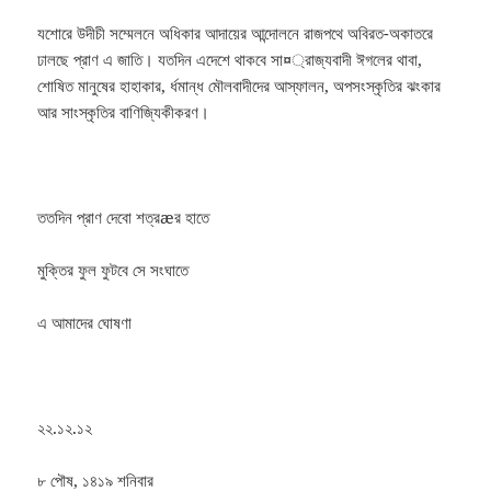
যশোরে উদীচী সম্মেলনে অধিকার আদায়ের আন্দোলনে রাজপথে অবিরত-অকাতরে
ঢালছে প্রাণ এ জাতি। যতদিন এদেশে থাকবে সা¤্রাজ্যবাদী ঈগলের থাবা,
শোষিত মানুষের হাহাকার, র্ধমান্ধ মৌলবাদীদের আস্ফালন, অপসংস্কৃতির ঝংকার
আর সাংস্কৃতির বাণিজ্যিকীকরণ।
ততদিন প্রাণ দেবো শত্রæর হাতে
মুক্তির ফুল ফুটবে সে সংঘাতে
এ আমাদের ঘোষণা
২২.১২.১২
৮ পৌষ, ১৪১৯ শনিবার