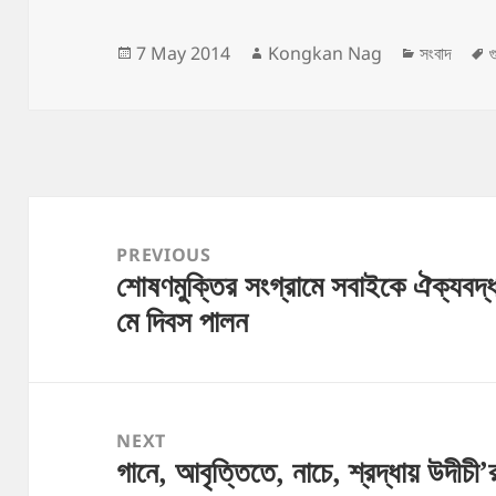
Posted
Author
Categori
7 May 2014
Kongkan Nag
সংবাদ
on
Post
navigation
PREVIOUS
শোষণমুক্তির সংগ্রামে সবাইকে ঐক্যবদ্
Previous
মে দিবস পালন
post:
NEXT
গানে, আবৃত্তিতে, নাচে, শ্রদ্ধায় উদীচী’র
Next