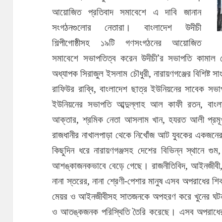
আয়োজিত প্রতিবাদ সমাবেশে এ দাবি জানান
সংগঠনগুলোর নেতারা। বাংলাদেশ উদীচী
শিল্পীগোষ্ঠীসহ ১৯টি গণসংগঠনের আয়োজিত
সমাবেশে সভাপতিত্ব করেন উদীচী’র সভাপতি কামাল
অধ্যাপক সিরাজুল ইসলাম চৌধুরী, নারায়ণগঞ্জের বিশিষ্ট স
রাফিউর রাব্বি, বাংলাদেশ ছাত্র ইউনিয়নের সাবেক সভাপ
ইউনিয়নের সভাপতি আব্দুল্লাহ আল কাফী রতন, বাংল
আক্তার, শ্রমিক নেতা আসলাম খান, হযরত আলী প্রমূ
রাজধানীর নাখালপাড়া থেকে নিখোঁজ আট যুবকের একজনে
কিছুদিন ধরে নারায়ণগঞ্জসহ দেশের বিভিন্ন স্থানে গ
আশঙ্কাজনকভাবে বেড়ে গেছে। রাজনীতিবিদ, আইনজীবী, ব্
নানা স্তরের, নানা শ্রেণী-পেশার মানুষ এসব অপরাধের শ
মেয়র ও আইনজীবীসহ সাতজনকে অপহরণ করে খুনের ঘটনা 
ও আতঙ্কজনক পরিস্থিতি তৈরি করেছে। এসব অপরাধের স