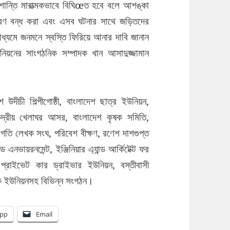
 শান্তি মারাত্মকভাবে বিঘিœত হবে বলে আশঙ্কা
হরণ বন্ধ করা এবং এসব ঘটনার সাথে জড়িতদের
 মাধ্যমে জনমনে স্বস্তি ফিরিয়ে আনার দাবি জানান
িয়নের সাংগঠনিক সম্পাদক খান আসাদুজ্জামান
দীচী শিল্পীগোষ্ঠী, বাংলাদেশ ছাত্র ইউনিয়ন,
কেন্দ্রীয় খেলাঘর আসর, বাংলাদেশ কৃষক সমিতি,
প্রগতি লেখক সংঘ, পরিবেশ বীক্ষণ, রণেশ দাশগুপ্ত
ড এনভায়রনমেন্ট, ইঞ্জিনিয়ার এ্যান্ড আর্কিটেক্ট ফর
, প্রাইভেট কার ড্রাইভার ইউনিয়ন, বস্তীবাসী
রমিক ইউনিয়নসহ বিভিন্ন সংগঠন।
pp
Email