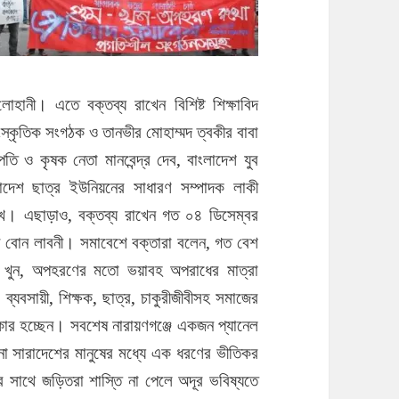
 লোহানী।
এতে বক্তব্য রাখেন বিশিষ্ট শিক্ষাবিদ
াংস্কৃতিক সংগঠক ও তানভীর মোহাম্মদ ত্বকীর বাবা
তি ও কৃষক নেতা মানবেন্দ্র দেব, বাংলাদেশ যুব
াদেশ ছাত্র ইউনিয়নের সাধারণ সম্পাদক লাকী
খ। এছাড়াও, বক্তব্য রাখেন গত ০৪ ডিসেম্বর
র বোন লাবনী। সমাবেশে বক্তারা বলেন, গত বেশ
ুম, খুন, অপহরণের মতো ভয়াবহ অপরাধের মাত্রা
যবসায়ী, শিক্ষক, ছাত্র, চাকুরীজীবীসহ সমাজের
িকার হচ্ছেন। সবশেষ নারায়ণগঞ্জে একজন প্যানেল
সারাদেশের মানুষের মধ্যে এক ধরণের ভীতিকর
াথে জড়িতরা শাস্তি না পেলে অদূর ভবিষ্যতে