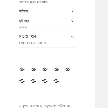
প্রকাশনা। publications
menu
expand
সাহিত্য
child
expand
menu
ছবি বহর
child
ছবি বহর
menu
expand
ENGLISH
child
ENGLISH VERSION
menu
উদীচী
সংগঠন
জাতীয়
জেলা/
সংবাদ
সম্মেলন
শাখা
বিজ্ঞপ্তি
প্রকাশনা
সাহিত্য
ছবি
ENGLISH
বহর
এ যুগের চারণ মোরা, মানুষের গান শুনিয়ে যাই