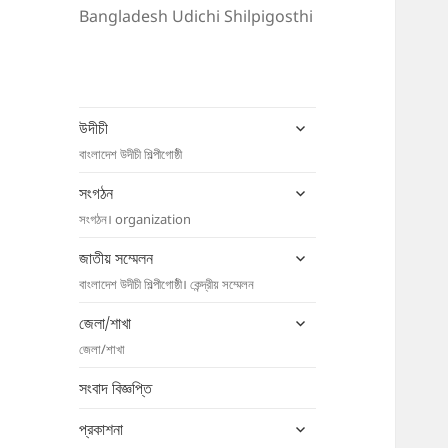
Bangladesh Udichi Shilpigosthi
expand
উদীচী
child
বাংলাদেশ উদীচী শিল্পীগোষ্ঠী
menu
expand
সংগঠন
child
সংগঠন। organization
menu
expand
জাতীয় সম্মেলন
child
বাংলাদেশ উদীচী শিল্পীগোষ্ঠী। কেন্দ্রীয় সম্মেলন
menu
expand
জেলা/শাখা
child
জেলা/শাখা
menu
সংবাদ বিজ্ঞপ্তি
expand
প্রকাশনা
child